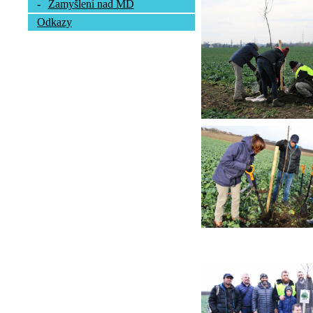
-
Zamyšlení nad MD
Odkazy