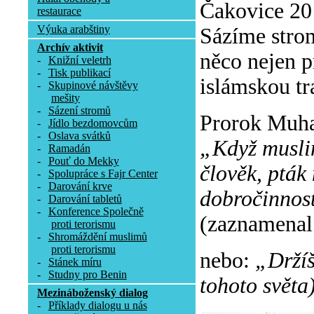
Čakovice 20 
restaurace
Výuka arabštiny
Sázíme stromy
Archív aktivit
něco nejen pr
-
Knižní veletrh
-
Tisk publikací
islámskou tr
-
Skupinové návštěvy
mešity
-
Sázení stromů
Prorok Muha
-
Jídlo bezdomovcům
-
Oslava svátků
„Když muslim
-
Ramadán
-
Pouť do Mekky
člověk, pták 
-
Spolupráce s Fajr Center
-
Darování krve
dobročinnost
-
Darování tabletů
-
Konference Společně
(zaznamenal
proti terorismu
-
Shromáždění muslimů
proti terorismu
nebo:
„Držíš
-
Stánek míru
-
Studny pro Benin
tohoto světa)
Mezináboženský dialog
-
Příklady dialogu u nás