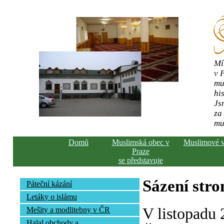
Mí
v 
mu
his
Js
za
mu
Domů
Muslimská obec v
Muslimové 
Praze
se představuje
Sázení str
Páteční kázání
Letáky o islámu
V listopadu
Mešity a modlitebny v ČR
Halal obchody a