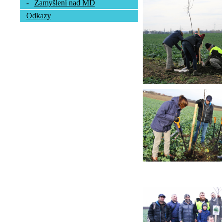
-
Zamyšlení nad MD
Odkazy