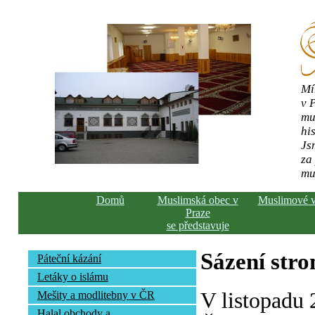
Mí
v 
mu
his
Js
za
mu
Domů
Muslimská obec v
Muslimové 
Praze
se představuje
Sázení str
Páteční kázání
Letáky o islámu
V listopadu
Mešity a modlitebny v ČR
Halal obchody a