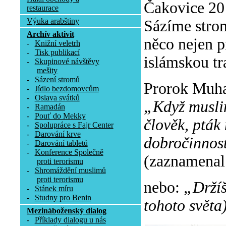
Čakovice 20 
restaurace
Výuka arabštiny
Sázíme stromy
Archív aktivit
něco nejen pr
-
Knižní veletrh
-
Tisk publikací
islámskou tr
-
Skupinové návštěvy
mešity
-
Sázení stromů
Prorok Muha
-
Jídlo bezdomovcům
-
Oslava svátků
„Když muslim
-
Ramadán
-
Pouť do Mekky
člověk, pták 
-
Spolupráce s Fajr Center
-
Darování krve
dobročinnost
-
Darování tabletů
-
Konference Společně
(zaznamenal
proti terorismu
-
Shromáždění muslimů
proti terorismu
nebo:
„Držíš
-
Stánek míru
-
Studny pro Benin
tohoto světa)
Mezináboženský dialog
-
Příklady dialogu u nás