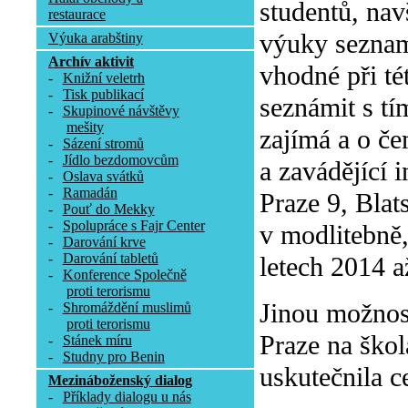
studentů, nav
restaurace
výuky seznam
Výuka arabštiny
Archív aktivit
vhodné při tét
-
Knižní veletrh
-
Tisk publikací
seznámit s tí
-
Skupinové návštěvy
mešity
zajímá a o če
-
Sázení stromů
-
Jídlo bezdomovcům
a zavádějící 
-
Oslava svátků
-
Ramadán
Praze 9, Blat
-
Pouť do Mekky
-
Spolupráce s Fajr Center
v modlitebně
-
Darování krve
-
Darování tabletů
letech 2014 a
-
Konference Společně
proti terorismu
Jinou možnos
-
Shromáždění muslimů
proti terorismu
Praze na škol
-
Stánek míru
-
Studny pro Benin
uskutečnila c
Mezináboženský dialog
-
Příklady dialogu u nás