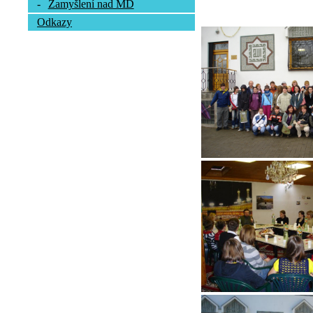
-
Zamyšlení nad MD
Odkazy