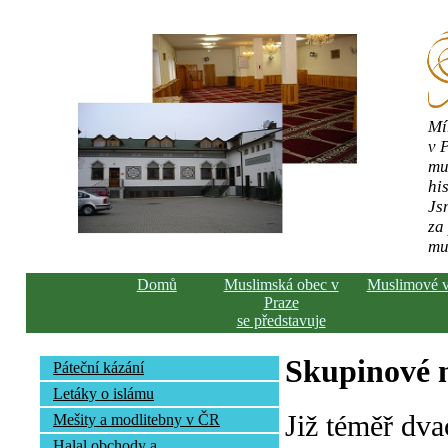
Mí
v 
mu
his
Js
za
mu
Domů
Muslimská obec v
Muslimové 
Praze
se představuje
Skupinové n
Páteční kázání
Letáky o islámu
Již téměř dva
Mešity a modlitebny v ČR
Halal obchody a