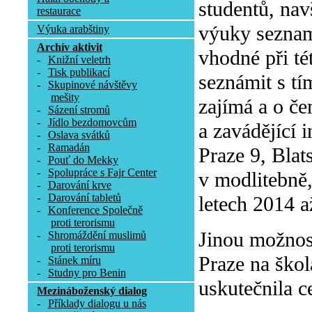
studentů, nav
restaurace
výuky seznam
Výuka arabštiny
Archív aktivit
vhodné při tét
-
Knižní veletrh
-
Tisk publikací
seznámit s tí
-
Skupinové návštěvy
mešity
zajímá a o če
-
Sázení stromů
-
Jídlo bezdomovcům
a zavádějící 
-
Oslava svátků
-
Ramadán
Praze 9, Blat
-
Pouť do Mekky
-
Spolupráce s Fajr Center
v modlitebně
-
Darování krve
-
Darování tabletů
letech 2014 a
-
Konference Společně
proti terorismu
Jinou možnos
-
Shromáždění muslimů
proti terorismu
Praze na škol
-
Stánek míru
-
Studny pro Benin
uskutečnila c
Mezináboženský dialog
-
Příklady dialogu u nás