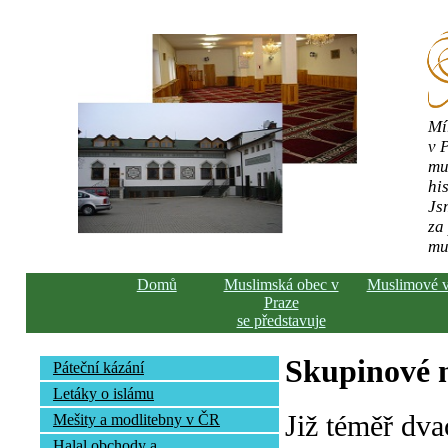
Mí
v 
mu
his
Js
za
mu
Domů
Muslimská obec v
Muslimové 
Praze
se představuje
Skupinové n
Páteční kázání
Letáky o islámu
Již téměř dva
Mešity a modlitebny v ČR
Halal obchody a