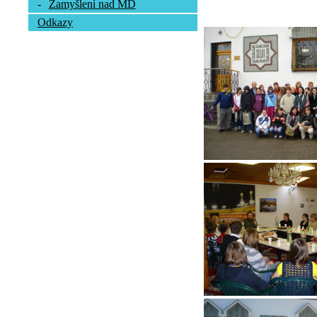
-
Zamyšlení nad MD
Odkazy