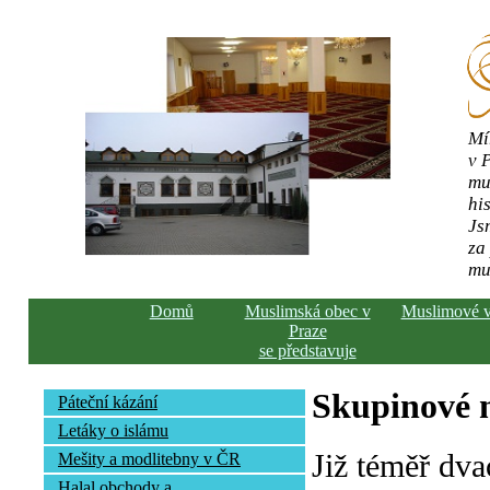
Mí
v 
mu
his
Js
za
mu
Domů
Muslimská obec v
Muslimové 
Praze
se představuje
Skupinové n
Páteční kázání
Letáky o islámu
Již téměř dva
Mešity a modlitebny v ČR
Halal obchody a