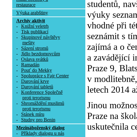
studentů, nav
restaurace
výuky seznam
Výuka arabštiny
Archív aktivit
vhodné při tét
-
Knižní veletrh
-
Tisk publikací
seznámit s tí
-
Skupinové návštěvy
mešity
zajímá a o če
-
Sázení stromů
-
Jídlo bezdomovcům
a zavádějící 
-
Oslava svátků
-
Ramadán
Praze 9, Blat
-
Pouť do Mekky
-
Spolupráce s Fajr Center
v modlitebně
-
Darování krve
-
Darování tabletů
letech 2014 a
-
Konference Společně
proti terorismu
Jinou možnos
-
Shromáždění muslimů
proti terorismu
Praze na škol
-
Stánek míru
-
Studny pro Benin
uskutečnila c
Mezináboženský dialog
-
Příklady dialogu u nás