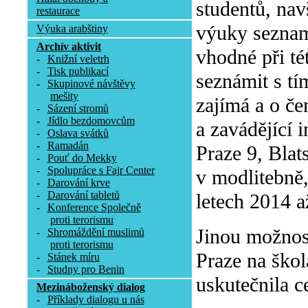
studentů, nav
restaurace
výuky seznam
Výuka arabštiny
Archív aktivit
vhodné při tét
-
Knižní veletrh
-
Tisk publikací
seznámit s tí
-
Skupinové návštěvy
mešity
zajímá a o če
-
Sázení stromů
-
Jídlo bezdomovcům
a zavádějící 
-
Oslava svátků
-
Ramadán
Praze 9, Blat
-
Pouť do Mekky
-
Spolupráce s Fajr Center
v modlitebně
-
Darování krve
-
Darování tabletů
letech 2014 a
-
Konference Společně
proti terorismu
Jinou možnos
-
Shromáždění muslimů
proti terorismu
Praze na škol
-
Stánek míru
-
Studny pro Benin
uskutečnila c
Mezináboženský dialog
-
Příklady dialogu u nás