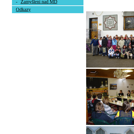
-
Zamyšlení nad MD
Odkazy