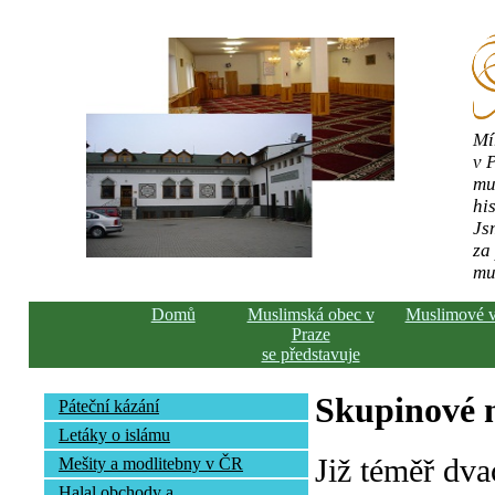
Mí
v 
mu
his
Js
za
mu
Domů
Muslimská obec v
Muslimové 
Praze
se představuje
Skupinové n
Páteční kázání
Letáky o islámu
Již téměř dva
Mešity a modlitebny v ČR
Halal obchody a