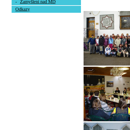
-
Zamyšlení nad MD
Odkazy