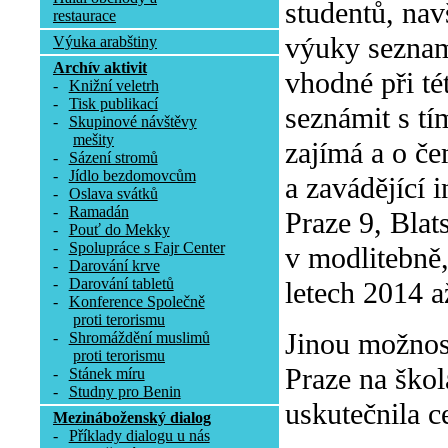
studentů, nav
restaurace
výuky seznam
Výuka arabštiny
Archív aktivit
vhodné při tét
-
Knižní veletrh
-
Tisk publikací
seznámit s tí
-
Skupinové návštěvy
mešity
zajímá a o če
-
Sázení stromů
-
Jídlo bezdomovcům
a zavádějící 
-
Oslava svátků
-
Ramadán
Praze 9, Blat
-
Pouť do Mekky
-
Spolupráce s Fajr Center
v modlitebně
-
Darování krve
-
Darování tabletů
letech 2014 a
-
Konference Společně
proti terorismu
Jinou možnos
-
Shromáždění muslimů
proti terorismu
Praze na škol
-
Stánek míru
-
Studny pro Benin
uskutečnila c
Mezináboženský dialog
-
Příklady dialogu u nás