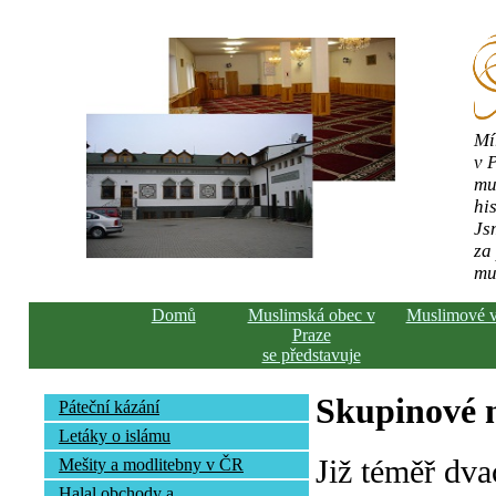
Mí
v 
mu
his
Js
za
mu
Domů
Muslimská obec v
Muslimové 
Praze
se představuje
Skupinové n
Páteční kázání
Letáky o islámu
Již téměř dva
Mešity a modlitebny v ČR
Halal obchody a