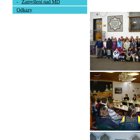
-
Zamyšlení nad MD
Odkazy