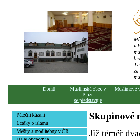
Mí
v 
mu
his
Js
za
mu
Domů
Muslimská obec v
Muslimové 
Praze
se představuje
Skupinové n
Páteční kázání
Letáky o islámu
Již téměř dva
Mešity a modlitebny v ČR
Halal obchody a