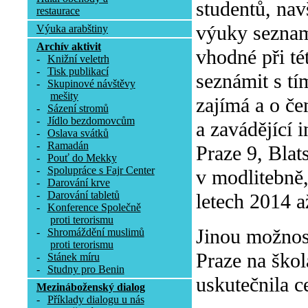
studentů, nav
restaurace
výuky seznam
Výuka arabštiny
Archív aktivit
vhodné při tét
-
Knižní veletrh
-
Tisk publikací
seznámit s tí
-
Skupinové návštěvy
mešity
zajímá a o če
-
Sázení stromů
-
Jídlo bezdomovcům
a zavádějící 
-
Oslava svátků
-
Ramadán
Praze 9, Blat
-
Pouť do Mekky
-
Spolupráce s Fajr Center
v modlitebně
-
Darování krve
-
Darování tabletů
letech 2014 a
-
Konference Společně
proti terorismu
Jinou možnos
-
Shromáždění muslimů
proti terorismu
Praze na škol
-
Stánek míru
-
Studny pro Benin
uskutečnila c
Mezináboženský dialog
-
Příklady dialogu u nás