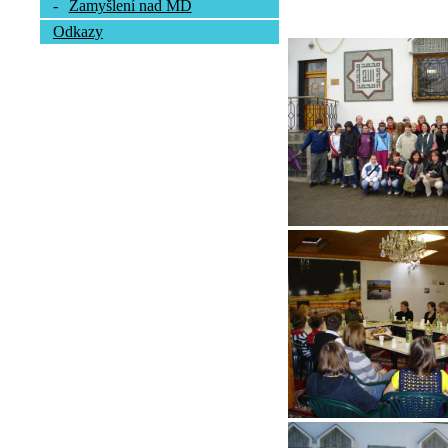
-
Zamyšlení nad MD
Odkazy