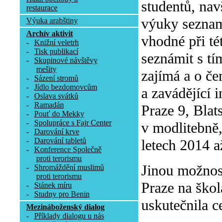
studentů, nav
restaurace
výuky seznam
Výuka arabštiny
Archív aktivit
vhodné při tét
-
Knižní veletrh
-
Tisk publikací
seznámit s tí
-
Skupinové návštěvy
mešity
zajímá a o če
-
Sázení stromů
-
Jídlo bezdomovcům
a zavádějící 
-
Oslava svátků
-
Ramadán
Praze 9, Blat
-
Pouť do Mekky
-
Spolupráce s Fajr Center
v modlitebně
-
Darování krve
-
Darování tabletů
letech 2014 a
-
Konference Společně
proti terorismu
Jinou možnos
-
Shromáždění muslimů
proti terorismu
Praze na škol
-
Stánek míru
-
Studny pro Benin
uskutečnila c
Mezináboženský dialog
-
Příklady dialogu u nás