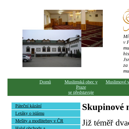
Mí
v 
mu
his
Js
za
mu
Domů
Muslimská obec v
Muslimové 
Praze
se představuje
Skupinové n
Páteční kázání
Letáky o islámu
Již téměř dva
Mešity a modlitebny v ČR
Halal obchody a