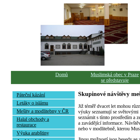
Domů
Muslimská obec v Praze
se představuje
Skupinové návštěvy meš
Páteční kázání
Letáky o islámu
Již téměř dvacet let mohou různ
Mešity a modlitebny v ČR
výuky seznamují se světovými náb
seznámit s tímto prostředím a z
Halal obchody a
a zavádějící informace. Návštěv
restaurace
nebo v modlitebně, kterou Musl
Výuka arabštiny
Jinou možností jsou besedy se 