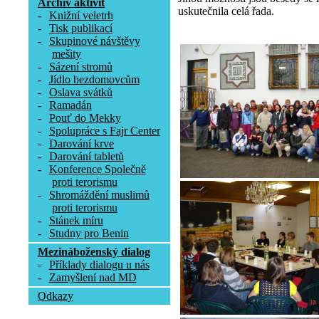
Archív aktivit
uskutečnila celá řada.
-
Knižní veletrh
-
Tisk publikací
-
Skupinové návštěvy
mešity
-
Sázení stromů
-
Jídlo bezdomovcům
-
Oslava svátků
-
Ramadán
-
Pouť do Mekky
-
Spolupráce s Fajr Center
-
Darování krve
-
Darování tabletů
-
Konference Společně
proti terorismu
-
Shromáždění muslimů
proti terorismu
-
Stánek míru
-
Studny pro Benin
Mezináboženský dialog
-
Příklady dialogu u nás
-
Zamyšlení nad MD
Odkazy