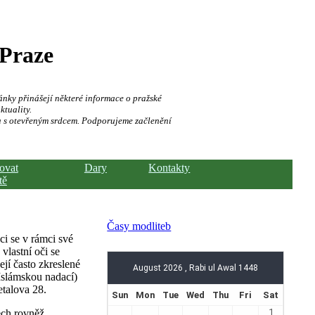
 Praze
ánky přinášejí některé informace o pražské
ktuality.
a s otevřeným srdcem. Podporujeme začlenění
hovat
Dary
Kontakty
tě
Časy modliteb
ci se v rámci své
vlastní oči se
jí často zkreslené
 Islámskou nadací)
talova 28.
ech rovněž