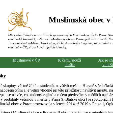
Muslimská obec v
Mír s vámi! Vítejte na stránkách spravovaných Muslimskou obcí v Praze. Str
muslimské komunitě, o činnosti Muslimské obce v Praze, její historii a další a
Jsme otevření každému, kdo k nám přichází s dobrým úmyslem, za poznáním 
muslimů v ČR při zachování jejich identity.
Muslimové v ČR
K čemu slouží
Jak se c
mešita
v meši
ity
é skupiny, včetně žáků a studentů, navštívit mešitu. Hlavně středoškolá
oženstvími a je velmi vhodné při této příležitosti navštívit mešitu, na 
eptat se na vše, co studenty zajímá a o čem především v médiích nacháze
y probíhaly většinou v mešitě v Praze 9, Blatské ulici (ve spolupráci s
imská obec v Praze provozovala v letech 2014 až 2019 v Praze 1, Ople
zástupci Muslimské obce v Praze na školách, kterých se v minulých let