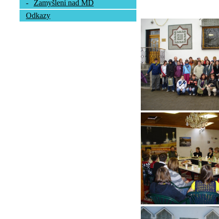
-
Zamyšlení nad MD
Odkazy