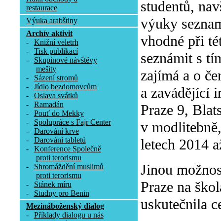
studentů, nav
restaurace
výuky seznam
Výuka arabštiny
Archív aktivit
vhodné při tét
-
Knižní veletrh
-
Tisk publikací
seznámit s tí
-
Skupinové návštěvy
mešity
zajímá a o če
-
Sázení stromů
-
Jídlo bezdomovcům
a zavádějící 
-
Oslava svátků
-
Ramadán
Praze 9, Blat
-
Pouť do Mekky
-
Spolupráce s Fajr Center
v modlitebně
-
Darování krve
-
Darování tabletů
letech 2014 a
-
Konference Společně
proti terorismu
Jinou možnos
-
Shromáždění muslimů
proti terorismu
Praze na škol
-
Stánek míru
-
Studny pro Benin
uskutečnila c
Mezináboženský dialog
-
Příklady dialogu u nás