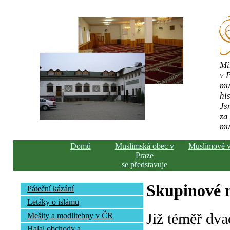
Mí
v 
mu
his
Js
za
mu
Domů
Muslimská obec v
Muslimové 
Praze
se představuje
Skupinové n
Páteční kázání
Letáky o islámu
Již téměř dva
Mešity a modlitebny v ČR
Halal obchody a