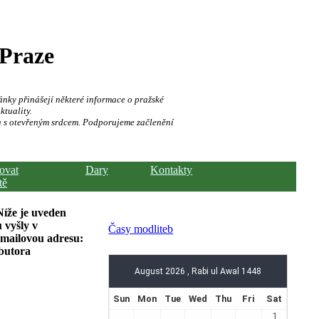
 Praze
ánky přinášejí některé informace o pražské
ktuality.
a s otevřeným srdcem. Podporujeme začlenění
hovat
Dary
Kontakty
tě
Níže je uveden
 vyšly v
Časy modliteb
-mailovou adresu:
ibutora