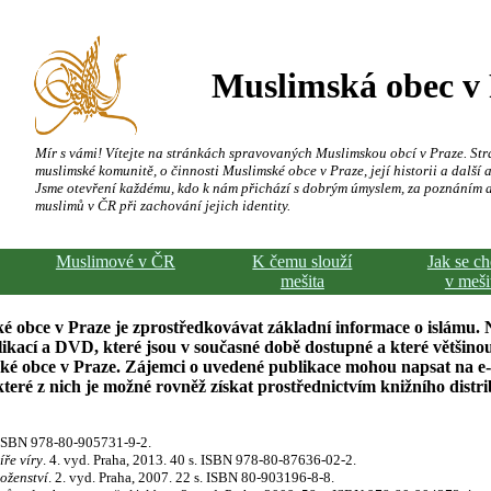
Muslimská obec v
Mír s vámi! Vítejte na stránkách spravovaných Muslimskou obcí v Praze. Str
muslimské komunitě, o činnosti Muslimské obce v Praze, její historii a další a
Jsme otevření každému, kdo k nám přichází s dobrým úmyslem, za poznáním 
muslimů v ČR při zachování jejich identity.
Muslimové v ČR
K čemu slouží
Jak se c
mešita
v meši
é obce v Praze je zprostředkovávat základní informace o islámu. 
kací a DVD, které jsou v současné době dostupné a které většinou
ské obce v Praze. Zájemci o uvedené publikace mohou napsat na e
ré z nich je možné rovněž získat prostřednictvím knižního distr
. ISBN 978-80-905731-9-2.
íře víry
. 4. vyd. Praha, 2013. 40 s. ISBN 978-80-87636-02-2.
oženství
. 2. vyd. Praha, 2007. 22 s. ISBN 80-903196-8-8.