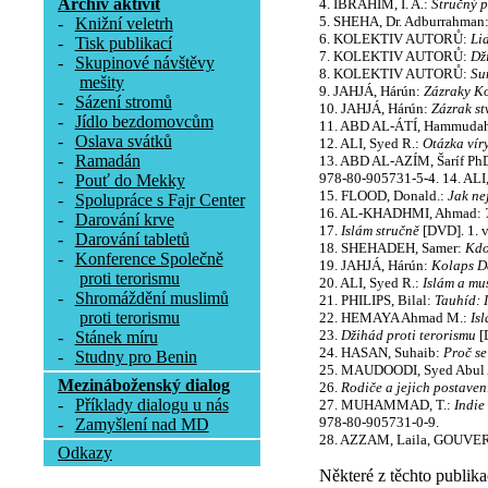
Archív aktivit
4. IBRAHIM, I. A.:
Stručný 
5. SHEHA, Dr. Adburrahman
-
Knižní veletrh
6. KOLEKTIV AUTORŮ:
Li
-
Tisk publikací
7. KOLEKTIV AUTORŮ:
Dž
-
Skupinové návštěvy
8. KOLEKTIV AUTORŮ:
Su
mešity
9. JAHJÁ, Hárún:
Zázraky K
-
Sázení stromů
10. JAHJÁ, Hárún:
Zázrak st
-
Jídlo bezdomovcům
11. ABD AL-ÁTÍ, Hammuda
-
Oslava svátků
12. ALI, Syed R.:
Otázka vír
-
Ramadán
13. ABD AL-AZÍM, Šaríf PhD
978-80-905731-5-4. 14. ALI
-
Pouť do Mekky
15. FLOOD, Donald.:
Jak nej
-
Spolupráce s Fajr Center
16. AL-KHADHMI, Ahmad:
-
Darování krve
17.
Islám stručně
[DVD]. 1. v
-
Darování tabletů
18. SHEHADEH, Samer:
Kdo
-
Konference Společně
19. JAHJÁ, Hárún:
Kolaps D
proti terorismu
20. ALI, Syed R.:
Islám a mu
-
Shromáždění muslimů
21. PHILIPS, Bilal:
Tauhíd: 
proti terorismu
22. HEMAYA Ahmad M.:
Is
23.
Džihád proti terorismu
[D
-
Stánek míru
24. HASAN, Suhaib:
Proč s
-
Studny pro Benin
25. MAUDOODI, Syed Abul 
Mezináboženský dialog
26.
Rodiče a jejich postaven
-
Příklady dialogu u nás
27. MUHAMMAD, T.:
Indie
978-80-905731-0-9.
-
Zamyšlení nad MD
28. AZZAM, Laila, GOUVE
Odkazy
Některé z těchto publika