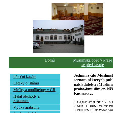
Domů
Muslimská obec v Praze
se představuje
Jedním z cílů Muslimsk
Páteční kázání
seznam některých publi
Letáky o islámu
nakladatelství Muslim
praha@muslim.cz. Někte
Mešity a modlitebny v ČR
Kosmas.cz.
Halal obchody a
restaurace
1.
Co jest Islám
, 2016. 72 s
2. ŠEJCH IDRÍS, Džaʿfar:
Pil
Výuka arabštiny
3. PHILIPS, Bilal:
Pravé náb