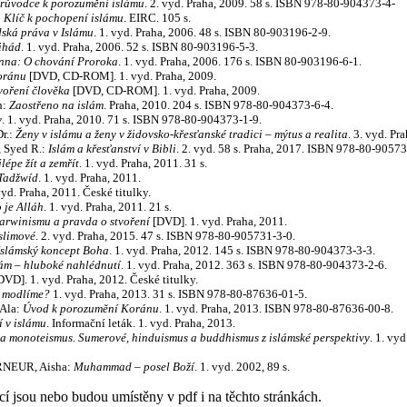
průvodce k porozumění islámu
. 2. vyd. Praha, 2009. 58 s. ISBN 978-80-904373-4-
:
Klíč k pochopení islámu
. EIRC. 105 s.
dská práva v Islámu
. 1. vyd. Praha, 2006. 48 s. ISBN 80-903196-2-9.
ihád
. 1. vyd. Praha, 2006. 52 s. ISBN 80-903196-5-3.
nna: O chování Proroka
. 1. vyd. Praha, 2006. 176 s. ISBN 80-903196-6-1.
oránu
[DVD, CD-ROM]. 1. vyd. Praha, 2009.
voření člověka
[DVD, CD-ROM]. 1. vyd. Praha, 2009.
h:
Zaostřeno na islám
. Praha, 2010. 204 s. ISBN 978-80-904373-6-4.
y
. 1. vyd. Praha, 2010. 71 s. ISBN 978-80-904373-1-9.
r.:
Ženy v islámu a ženy v židovsko-křesťanské tradici – mýtus a realita
. 3. vyd. Pr
, Syed R.:
Islám a křesťanství v Bibli
. 2. vyd. 58 s. Praha, 2017. ISBN 978-80-90573
lépe žít a zemřít
. 1. vyd. Praha, 2011. 31 s.
Tadžwíd
. 1. vyd. Praha, 2011.
yd. Praha, 2011. České titulky.
 je Alláh
. 1. vyd. Praha, 2011. 21 s.
arwinismu a pravda o stvoření
[DVD]. 1. vyd. Praha, 2011.
slimové
. 2. vyd. Praha, 2015. 47 s. ISBN 978-80-905731-3-0.
Islámský koncept Boha
. 1. vyd. Praha, 2012. 145 s. ISBN 978-80-904373-3-3.
lám – hluboké nahlédnutí
. 1. vyd. Praha, 2012. 363 s. ISBN 978-80-904373-2-6.
VD]. 1. vyd. Praha, 2012. České titulky.
e modlíme?
1. vyd. Praha, 2013. 31 s. ISBN 978-80-87636-01-5.
Ala:
Úvod k porozumění Koránu
. 1. vyd. Praha, 2013. ISBN 978-80-87636-00-8.
í v islámu
. Informační leták. 1. vyd. Praha, 2013.
 a monoteismus. Sumerové, hinduismus a buddhismus z islámské perspektivy
. 1. vy
RNEUR, Aisha:
Muhammad – posel Boží
. 1. vyd. 2002, 89 s.
cí jsou nebo budou umístěny v pdf i na těchto stránkách.