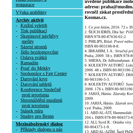
uvedené publikace moho
restaurace
adresu: praha@muslim.c
rovněž získat prostředn
Výuka arabštiny
Kosmas.cz.
Archív aktivit
-
Knižní veletrh
1.
Co jest Islám
, 2016. 72 s. 
-
Tisk publikací
2. ŠEJCH IDRÍS, Džaʿfar:
Pilí
-
Skupinové návštěvy
ISBN 978-80-87636-02-2.
mešity
3. PHILIPS, Bilal:
Pravé nábo
ISBN 80-903196-8-8.
-
Sázení stromů
4. IBRAHIM, I. A.:
Stručný pr
-
Jídlo bezdomovcům
Praha, 2009. 58 s. ISBN 978-
-
Oslava svátků
5. SHEHA, Dr. Adburrahman:
-
Ramadán
6. KOLEKTIV AUTORŮ:
Lids
-
Pouť do Mekky
2006. 48 s. ISBN 80-903196-2
-
Spolupráce s Fajr Center
7. KOLEKTIV AUTORŮ:
Dži
-
Darování krve
80-903196-5-3.
-
Darování tabletů
8. KOLEKTIV AUTORŮ:
Sunn
2006. 176 s. ISBN 80-903196-
-
Konference Společně
9. JAHJÁ, Hárún:
Zázraky Ko
proti terorismu
2009.
-
Shromáždění muslimů
10. JAHJÁ, Hárún:
Zázrak stv
proti terorismu
vyd. Praha, 2009.
-
Stánek míru
11. ABD AL-ÁTÍ, Hammudah
-
Studny pro Benin
204 s. ISBN 978-80-904373-6
12. ALI, Syed R.:
Otázka víry
.
Mezináboženský dialog
80-904373-1-9.
-
Příklady dialogu u nás
13. ABD AL-AZÍM, Šaríf PhDr