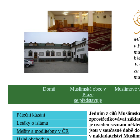
Mí
v 
mu
his
Js
za
mu
Domů
Muslimská obec v
Muslimové 
Praze
se představuje
Jedním z cílů Muslimské
Páteční kázání
zprostředkovávat základ
Letáky o islámu
je uveden seznam někte
jsou v současné době do
Mešity a modlitebny v ČR
v nakladatelství Muslim
Halal obchody a