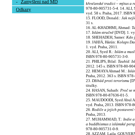
-
Zamyšlení nad MD
křesťanské tradici – mýtus a r
978-80-905731-5-4. 14. ALI, 
Odkazy
vyd. 58 s. Praha, 2017. ISBN
15. FLOOD, Donald.:
Jak nejl
31 s.
16. AL-KHADHMI, Ahmad:
T
17.
Islám stručně
[DVD]. 1. vyd
18. SHEHADEH, Samer:
Kdo j
19. JAHJÁ, Hárún:
Kolaps Dar
1. vyd. Praha, 2011.
20. ALI, Syed R.:
Islám a mus
ISBN 978-80-905731-3-0.
21. PHILIPS, Bilal:
Tauhíd: I
2012. 145 s. ISBN 978-80-90
22. HEMAYA Ahmad M.:
Islá
Praha, 2012. 363 s. ISBN 978
23.
Džihád proti terorismu
[DV
titulky.
24. HASAN, Suhaib:
Proč se 
ISBN 978-80-87636-01-5.
25. MAUDOODI, Syed Abul A
vyd. Praha, 2013. ISBN 978-8
26.
Rodiče a jejich postavení 
Praha, 2013.
27. MUHAMMAD, T.:
Indie 
a buddhismus z islámské persp
978-80-905731-0-9.
28. AZZAM, Laila, GOUVER