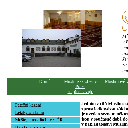
Mí
v 
mu
his
Js
za
mu
Domů
Muslimská obec v
Muslimové 
Praze
se představuje
Jedním z cílů Muslimské
Páteční kázání
zprostředkovávat základ
Letáky o islámu
je uveden seznam někte
jsou v současné době do
Mešity a modlitebny v ČR
v nakladatelství Muslim
Halal obchody a