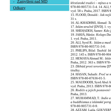
-
Zamyšlení nad MD
křesťanské tradici – mýtus a r
978-80-905731-5-4. 14. ALI, 
Odkazy
vyd. 58 s. Praha, 2017. ISBN
15. FLOOD, Donald.:
Jak nejl
31 s.
16. AL-KHADHMI, Ahmad:
T
17.
Islám stručně
[DVD]. 1. vyd
18. SHEHADEH, Samer:
Kdo j
19. JAHJÁ, Hárún:
Kolaps Dar
1. vyd. Praha, 2011.
20. ALI, Syed R.:
Islám a mus
ISBN 978-80-905731-3-0.
21. PHILIPS, Bilal:
Tauhíd: I
2012. 145 s. ISBN 978-80-90
22. HEMAYA Ahmad M.:
Islá
Praha, 2012. 363 s. ISBN 978
23.
Džihád proti terorismu
[DV
titulky.
24. HASAN, Suhaib:
Proč se 
ISBN 978-80-87636-01-5.
25. MAUDOODI, Syed Abul A
vyd. Praha, 2013. ISBN 978-8
26.
Rodiče a jejich postavení 
Praha, 2013.
27. MUHAMMAD, T.:
Indie 
a buddhismus z islámské persp
978-80-905731-0-9.
28. AZZAM, Laila, GOUVER