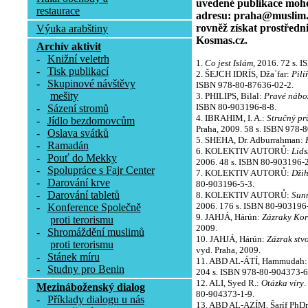
uvedené publikace moho
restaurace
adresu: praha@muslim.c
rovněž získat prostředn
Výuka arabštiny
Kosmas.cz.
Archív aktivit
-
Knižní veletrh
1.
Co jest Islám
, 2016. 72 s. 
-
Tisk publikací
2. ŠEJCH IDRÍS, Džaʿfar:
Pilí
-
Skupinové návštěvy
ISBN 978-80-87636-02-2.
mešity
3. PHILIPS, Bilal:
Pravé nábo
ISBN 80-903196-8-8.
-
Sázení stromů
4. IBRAHIM, I. A.:
Stručný pr
-
Jídlo bezdomovcům
Praha, 2009. 58 s. ISBN 978-
-
Oslava svátků
5. SHEHA, Dr. Adburrahman:
-
Ramadán
6. KOLEKTIV AUTORŮ:
Lids
-
Pouť do Mekky
2006. 48 s. ISBN 80-903196-2
-
Spolupráce s Fajr Center
7. KOLEKTIV AUTORŮ:
Dži
-
Darování krve
80-903196-5-3.
-
Darování tabletů
8. KOLEKTIV AUTORŮ:
Sunn
2006. 176 s. ISBN 80-903196-
-
Konference Společně
9. JAHJÁ, Hárún:
Zázraky Ko
proti terorismu
2009.
-
Shromáždění muslimů
10. JAHJÁ, Hárún:
Zázrak stv
proti terorismu
vyd. Praha, 2009.
-
Stánek míru
11. ABD AL-ÁTÍ, Hammudah
-
Studny pro Benin
204 s. ISBN 978-80-904373-6
12. ALI, Syed R.:
Otázka víry
.
Mezináboženský dialog
80-904373-1-9.
-
Příklady dialogu u nás
13. ABD AL-AZÍM, Šaríf PhDr