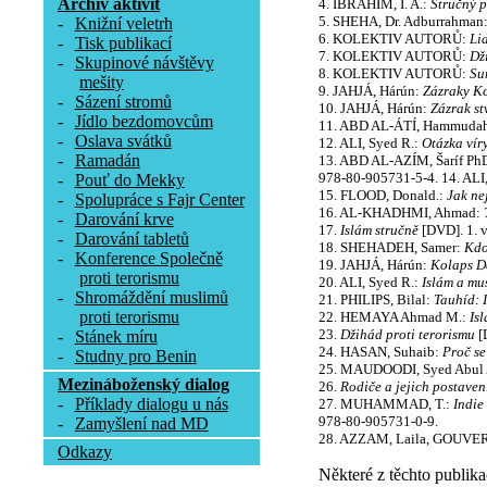
Archív aktivit
4. IBRAHIM, I. A.:
Stručný 
5. SHEHA, Dr. Adburrahman
-
Knižní veletrh
6. KOLEKTIV AUTORŮ:
Li
-
Tisk publikací
7. KOLEKTIV AUTORŮ:
Dž
-
Skupinové návštěvy
8. KOLEKTIV AUTORŮ:
Su
mešity
9. JAHJÁ, Hárún:
Zázraky K
-
Sázení stromů
10. JAHJÁ, Hárún:
Zázrak st
-
Jídlo bezdomovcům
11. ABD AL-ÁTÍ, Hammuda
-
Oslava svátků
12. ALI, Syed R.:
Otázka vír
-
Ramadán
13. ABD AL-AZÍM, Šaríf PhD
978-80-905731-5-4. 14. ALI
-
Pouť do Mekky
15. FLOOD, Donald.:
Jak nej
-
Spolupráce s Fajr Center
16. AL-KHADHMI, Ahmad:
-
Darování krve
17.
Islám stručně
[DVD]. 1. v
-
Darování tabletů
18. SHEHADEH, Samer:
Kdo
-
Konference Společně
19. JAHJÁ, Hárún:
Kolaps D
proti terorismu
20. ALI, Syed R.:
Islám a mu
-
Shromáždění muslimů
21. PHILIPS, Bilal:
Tauhíd: 
proti terorismu
22. HEMAYA Ahmad M.:
Is
23.
Džihád proti terorismu
[D
-
Stánek míru
24. HASAN, Suhaib:
Proč s
-
Studny pro Benin
25. MAUDOODI, Syed Abul 
Mezináboženský dialog
26.
Rodiče a jejich postaven
-
Příklady dialogu u nás
27. MUHAMMAD, T.:
Indie
978-80-905731-0-9.
-
Zamyšlení nad MD
28. AZZAM, Laila, GOUVE
Odkazy
Některé z těchto publika