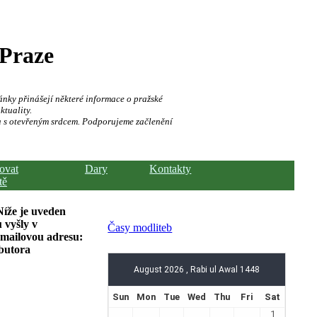
 Praze
ánky přinášejí některé informace o pražské
ktuality.
a s otevřeným srdcem. Podporujeme začlenění
hovat
Dary
Kontakty
tě
Níže je uveden
 vyšly v
Časy modliteb
-mailovou adresu:
ibutora