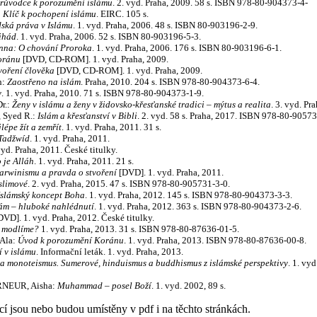
průvodce k porozumění islámu
. 2. vyd. Praha, 2009. 58 s. ISBN 978-80-904373-4-
:
Klíč k pochopení islámu
. EIRC. 105 s.
dská práva v Islámu
. 1. vyd. Praha, 2006. 48 s. ISBN 80-903196-2-9.
ihád
. 1. vyd. Praha, 2006. 52 s. ISBN 80-903196-5-3.
nna: O chování Proroka
. 1. vyd. Praha, 2006. 176 s. ISBN 80-903196-6-1.
oránu
[DVD, CD-ROM]. 1. vyd. Praha, 2009.
voření člověka
[DVD, CD-ROM]. 1. vyd. Praha, 2009.
h:
Zaostřeno na islám
. Praha, 2010. 204 s. ISBN 978-80-904373-6-4.
y
. 1. vyd. Praha, 2010. 71 s. ISBN 978-80-904373-1-9.
r.:
Ženy v islámu a ženy v židovsko-křesťanské tradici – mýtus a realita
. 3. vyd. Pr
, Syed R.:
Islám a křesťanství v Bibli
. 2. vyd. 58 s. Praha, 2017. ISBN 978-80-90573
lépe žít a zemřít
. 1. vyd. Praha, 2011. 31 s.
Tadžwíd
. 1. vyd. Praha, 2011.
yd. Praha, 2011. České titulky.
 je Alláh
. 1. vyd. Praha, 2011. 21 s.
arwinismu a pravda o stvoření
[DVD]. 1. vyd. Praha, 2011.
slimové
. 2. vyd. Praha, 2015. 47 s. ISBN 978-80-905731-3-0.
Islámský koncept Boha
. 1. vyd. Praha, 2012. 145 s. ISBN 978-80-904373-3-3.
lám – hluboké nahlédnutí
. 1. vyd. Praha, 2012. 363 s. ISBN 978-80-904373-2-6.
VD]. 1. vyd. Praha, 2012. České titulky.
e modlíme?
1. vyd. Praha, 2013. 31 s. ISBN 978-80-87636-01-5.
Ala:
Úvod k porozumění Koránu
. 1. vyd. Praha, 2013. ISBN 978-80-87636-00-8.
í v islámu
. Informační leták. 1. vyd. Praha, 2013.
 a monoteismus. Sumerové, hinduismus a buddhismus z islámské perspektivy
. 1. vy
RNEUR, Aisha:
Muhammad – posel Boží
. 1. vyd. 2002, 89 s.
cí jsou nebo budou umístěny v pdf i na těchto stránkách.