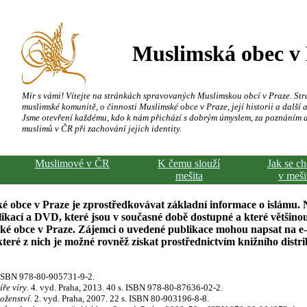
Muslimská obec v
Mír s vámi! Vítejte na stránkách spravovaných Muslimskou obcí v Praze. Str
muslimské komunitě, o činnosti Muslimské obce v Praze, její historii a další a
Jsme otevření každému, kdo k nám přichází s dobrým úmyslem, za poznáním 
muslimů v ČR při zachování jejich identity.
Muslimové v ČR
K čemu slouží
Jak se c
mešita
v meši
é obce v Praze je zprostředkovávat základní informace o islámu. 
kací a DVD, které jsou v současné době dostupné a které většinou
ské obce v Praze. Zájemci o uvedené publikace mohou napsat na e
ré z nich je možné rovněž získat prostřednictvím knižního distr
. ISBN 978-80-905731-9-2.
íře víry
. 4. vyd. Praha, 2013. 40 s. ISBN 978-80-87636-02-2.
oženství
. 2. vyd. Praha, 2007. 22 s. ISBN 80-903196-8-8.