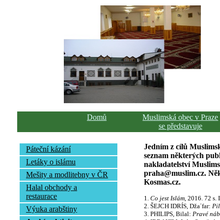
Domů
Muslimská obec v Praze
se představuje
Jedním z cílů Muslimsk
Páteční kázání
seznam některých publi
Letáky o islámu
nakladatelství Muslim
praha@muslim.cz. Někte
Mešity a modlitebny v ČR
Kosmas.cz.
Halal obchody a
restaurace
1.
Co jest Islám
, 2016. 72 s
2. ŠEJCH IDRÍS, Džaʿfar:
Pil
Výuka arabštiny
3. PHILIPS, Bilal:
Pravé náb