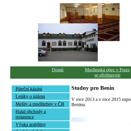
Domů
Muslimská obec v Praze
se představuje
Studny pro Benin
Páteční kázání
Letáky o islámu
V roce 2013 a v roce 2015 uspoř
Mešity a modlitebny v ČR
Beninu.
Halal obchody a
restaurace
Výuka arabštiny