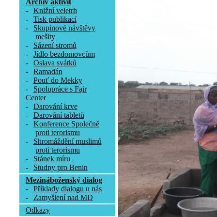
Archív aktivit
-
Knižní veletrh
-
Tisk publikací
-
Skupinové návštěvy
mešity
-
Sázení stromů
-
Jídlo bezdomovcům
-
Oslava svátků
-
Ramadán
-
Pouť do Mekky
-
Spolupráce s Fajr
Center
-
Darování krve
-
Darování tabletů
-
Konference Společně
proti terorismu
-
Shromáždění muslimů
proti terorismu
-
Stánek míru
-
Studny pro Benin
Mezináboženský dialog
-
Příklady dialogu u nás
-
Zamyšlení nad MD
Odkazy