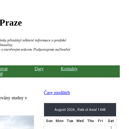
 Praze
ánky přinášejí některé informace o pražské
ktuality.
a s otevřeným srdcem. Podporujeme začlenění
hovat
Dary
Kontakty
tě
Časy modliteb
dovány studny v