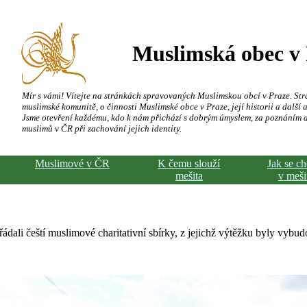
Muslimská obec v
Mír s vámi! Vítejte na stránkách spravovaných Muslimskou obcí v Praze. Str
muslimské komunitě, o činnosti Muslimské obce v Praze, její historii a další a
Jsme otevření každému, kdo k nám přichází s dobrým úmyslem, za poznáním 
muslimů v ČR při zachování jejich identity.
Muslimové v ČR
K čemu slouží
Jak se c
mešita
v meši
ádali čeští muslimové charitativní sbírky, z jejichž výtěžku byly vybu