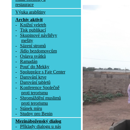
restaurace
Výuka arabštiny
Archív aktivit
-
Knižní veletrh
-
Tisk publikací
-
Skupinové návštěvy
mešity
-
Sázení stromů
-
Jídlo bezdomovcům
-
Oslava svátků
-
Ramadán
-
Pouť do Mekky
-
Spolupráce s Fajr Center
-
Darování krve
-
Darování tabletů
-
Konference Společně
proti terorismu
-
Shromáždění muslimů
proti terorismu
-
Stánek míru
-
Studny pro Benin
Mezináboženský dialog
-
Příklady dialogu u nás