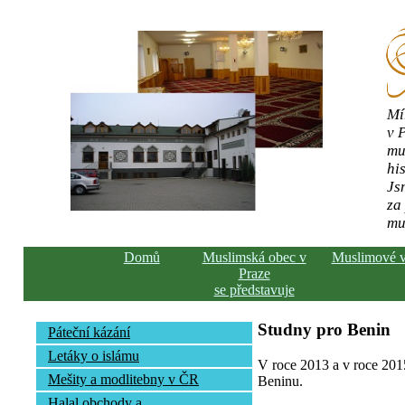
Mí
v 
mu
his
Js
za
mu
Domů
Muslimská obec v
Muslimové 
Praze
se představuje
Studny pro Benin
Páteční kázání
Letáky o islámu
V roce 2013 a v roce 2015
Mešity a modlitebny v ČR
Beninu.
Halal obchody a