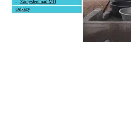
-
Zamyšlení nad MD
Odkazy