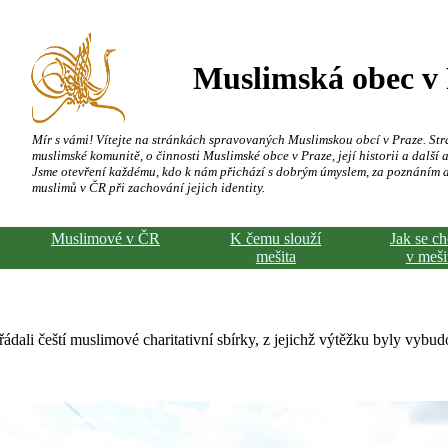
Muslimská obec v
Mír s vámi! Vítejte na stránkách spravovaných Muslimskou obcí v Praze. Str
muslimské komunitě, o činnosti Muslimské obce v Praze, její historii a další a
Jsme otevření každému, kdo k nám přichází s dobrým úmyslem, za poznáním 
muslimů v ČR při zachování jejich identity.
Muslimové v ČR
K čemu slouží
Jak se c
mešita
v meši
ádali čeští muslimové charitativní sbírky, z jejichž výtěžku byly vybu