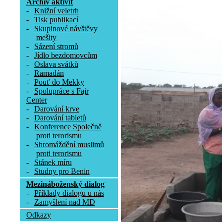
Archív aktivit
-
Knižní veletrh
-
Tisk publikací
-
Skupinové návštěvy
mešity
-
Sázení stromů
-
Jídlo bezdomovcům
-
Oslava svátků
-
Ramadán
-
Pouť do Mekky
-
Spolupráce s Fajr
Center
-
Darování krve
-
Darování tabletů
-
Konference Společně
proti terorismu
-
Shromáždění muslimů
proti terorismu
-
Stánek míru
-
Studny pro Benin
Mezináboženský dialog
-
Příklady dialogu u nás
-
Zamyšlení nad MD
Odkazy