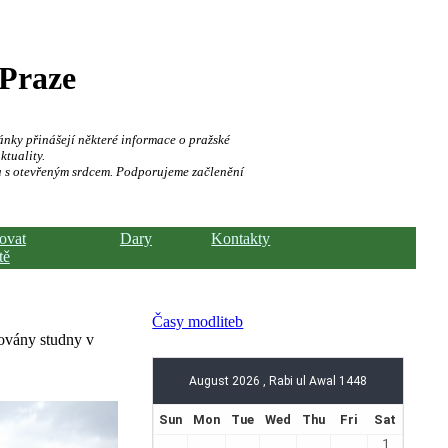
 Praze
ánky přinášejí některé informace o pražské
ktuality.
a s otevřeným srdcem. Podporujeme začlenění
hovat
Dary
Kontakty
tě
Časy modliteb
dovány studny v