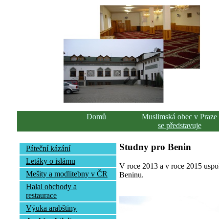
Domů
Muslimská obec v Praze
se představuje
Studny pro Benin
Páteční kázání
Letáky o islámu
V roce 2013 a v roce 2015 uspoř
Mešity a modlitebny v ČR
Beninu.
Halal obchody a
restaurace
Výuka arabštiny