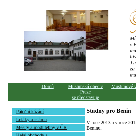
Mí
v 
mu
his
Js
za
mu
Domů
Muslimská obec v
Muslimové 
Praze
se představuje
Studny pro Benin
Páteční kázání
Letáky o islámu
V roce 2013 a v roce 2015
Mešity a modlitebny v ČR
Beninu.
Halal obchody a