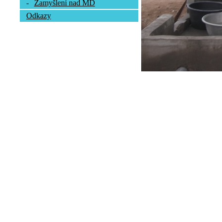
-
Zamyšlení nad MD
Odkazy