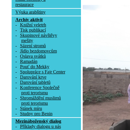
restaurace
Výuka arabštiny
Archív aktivit
-
Knižní veletrh
-
Tisk publikací
-
Skupinové návštěvy
mešity
-
Sázení stromů
-
Jídlo bezdomovcům
-
Oslava svátků
-
Ramadán
-
Pouť do Mekky
-
Spolupráce s Fajr Center
-
Darování krve
-
Darování tabletů
-
Konference Společně
proti terorismu
-
Shromáždění muslimů
proti terorismu
-
Stánek míru
-
Studny pro Benin
Mezináboženský dialog
-
Příklady dialogu u nás