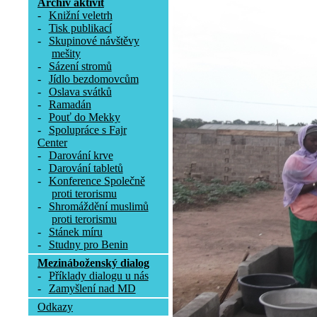
Archív aktivit
-
Knižní veletrh
-
Tisk publikací
-
Skupinové návštěvy
mešity
-
Sázení stromů
-
Jídlo bezdomovcům
-
Oslava svátků
-
Ramadán
-
Pouť do Mekky
-
Spolupráce s Fajr
Center
-
Darování krve
-
Darování tabletů
-
Konference Společně
proti terorismu
-
Shromáždění muslimů
proti terorismu
-
Stánek míru
-
Studny pro Benin
Mezináboženský dialog
-
Příklady dialogu u nás
-
Zamyšlení nad MD
Odkazy