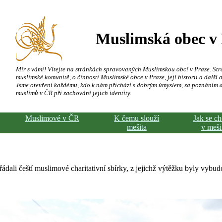
Muslimská obec v
Mír s vámi! Vítejte na stránkách spravovaných Muslimskou obcí v Praze. Str
muslimské komunitě, o činnosti Muslimské obce v Praze, její historii a další a
Jsme otevření každému, kdo k nám přichází s dobrým úmyslem, za poznáním 
muslimů v ČR při zachování jejich identity.
Muslimové v ČR
K čemu slouží
Jak se c
mešita
v meši
ádali čeští muslimové charitativní sbírky, z jejichž výtěžku byly vybu