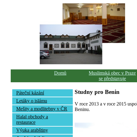
Domů
Muslimská obec v Praze
se představuje
Studny pro Benin
Páteční kázání
Letáky o islámu
V roce 2013 a v roce 2015 uspoř
Mešity a modlitebny v ČR
Beninu.
Halal obchody a
restaurace
Výuka arabštiny