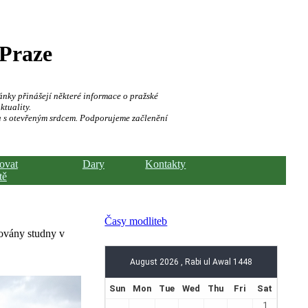
 Praze
ánky přinášejí některé informace o pražské
ktuality.
a s otevřeným srdcem. Podporujeme začlenění
hovat
Dary
Kontakty
tě
Časy modliteb
dovány studny v