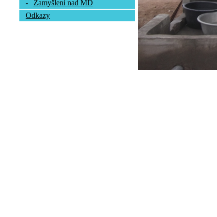
-
Zamyšlení nad MD
Odkazy