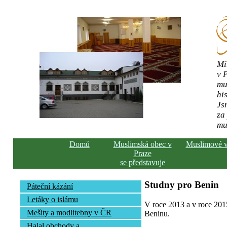
Mí
v 
mu
his
Js
za
mu
Domů
Muslimská obec v
Muslimové 
Praze
se představuje
Studny pro Benin
Páteční kázání
Letáky o islámu
V roce 2013 a v roce 2015
Mešity a modlitebny v ČR
Beninu.
Halal obchody a