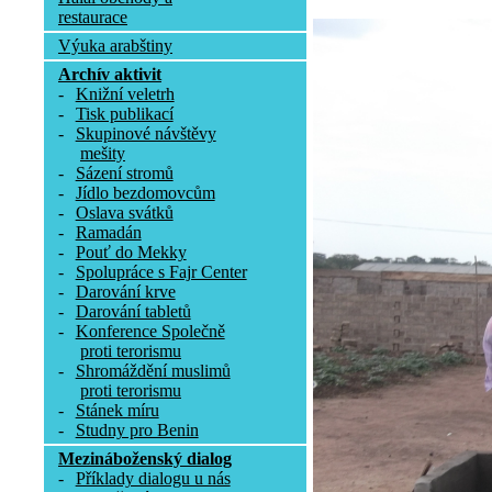
restaurace
Výuka arabštiny
Archív aktivit
-
Knižní veletrh
-
Tisk publikací
-
Skupinové návštěvy
mešity
-
Sázení stromů
-
Jídlo bezdomovcům
-
Oslava svátků
-
Ramadán
-
Pouť do Mekky
-
Spolupráce s Fajr Center
-
Darování krve
-
Darování tabletů
-
Konference Společně
proti terorismu
-
Shromáždění muslimů
proti terorismu
-
Stánek míru
-
Studny pro Benin
Mezináboženský dialog
-
Příklady dialogu u nás