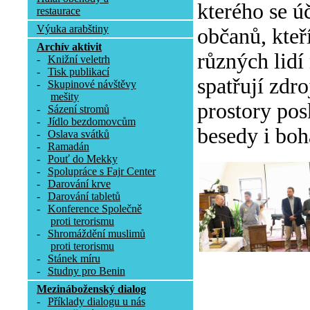
kterého se ú
restaurace
Výuka arabštiny
občanů, kteř
Archív aktivit
různých lidí
-
Knižní veletrh
-
Tisk publikací
spatřují zdr
-
Skupinové návštěvy
mešity
prostory pos
-
Sázení stromů
-
Jídlo bezdomovcům
besedy i boh
-
Oslava svátků
-
Ramadán
-
Pouť do Mekky
-
Spolupráce s Fajr Center
-
Darování krve
-
Darování tabletů
-
Konference Společně
proti terorismu
-
Shromáždění muslimů
proti terorismu
-
Stánek míru
-
Studny pro Benin
Mezináboženský dialog
-
Příklady dialogu u nás