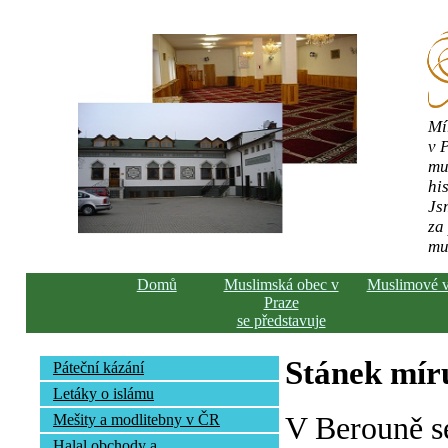
Mí
v 
mu
his
Js
za
mu
Domů
Muslimská obec v
Muslimové 
Praze
se představuje
Stánek mír
Páteční kázání
Letáky o islámu
V Berouně s
Mešity a modlitebny v ČR
Halal obchody a