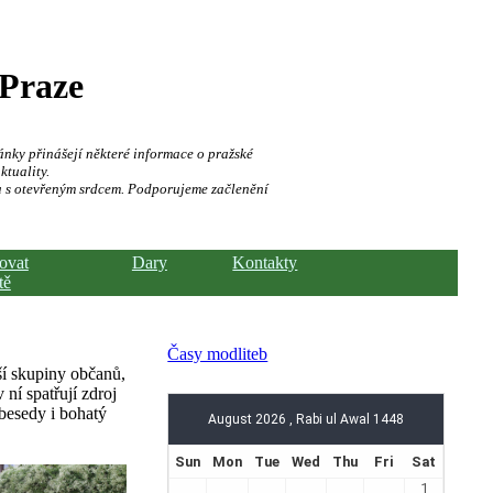
 Praze
ánky přinášejí některé informace o pražské
ktuality.
a s otevřeným srdcem. Podporujeme začlenění
hovat
Dary
Kontakty
tě
Časy modliteb
ší skupiny občanů,
 ní spatřují zdroj
besedy i bohatý