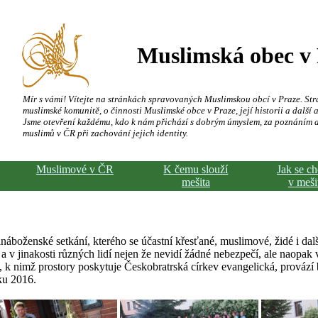
Muslimská obec v
Mír s vámi! Vítejte na stránkách spravovaných Muslimskou obcí v Praze. Str
muslimské komunitě, o činnosti Muslimské obce v Praze, její historii a další a
Jsme otevření každému, kdo k nám přichází s dobrým úmyslem, za poznáním 
muslimů v ČR při zachování jejich identity.
Muslimové v ČR
K čemu slouží
Jak se c
mešita
v meši
boženské setkání, kterého se účastní křesťané, muslimové, židé i dal
a v jinakosti různých lidí nejen že nevidí žádné nebezpečí, ale naopak v
, k nimž prostory poskytuje Českobratrská církev evangelická, provází 
ku 2016.