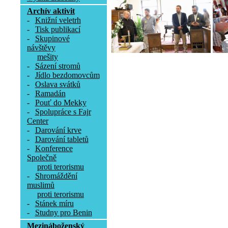
Archív aktivit
-
Knižní veletrh
-
Tisk publikací
-
Skupinové
návštěvy
mešity
-
Sázení stromů
-
Jídlo bezdomovcům
-
Oslava svátků
-
Ramadán
-
Pouť do Mekky
-
Spolupráce s Fajr
Center
-
Darování krve
-
Darování tabletů
-
Konference
Společně
proti terorismu
-
Shromáždění
muslimů
proti terorismu
-
Stánek míru
-
Studny pro Benin
Mezináboženský