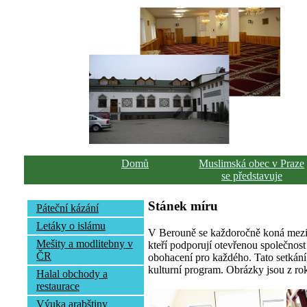
Domů
Muslimská obec v Praze
se představuje
Stánek míru
Páteční kázání
Letáky o islámu
V Berouně se každoročně koná meziná
Mešity a modlitebny v
kteří podporují otevřenou společnost 
ČR
obohacení pro každého. Tato setkání
kulturní program. Obrázky jsou z ro
Halal obchody a
restaurace
Výuka arabštiny