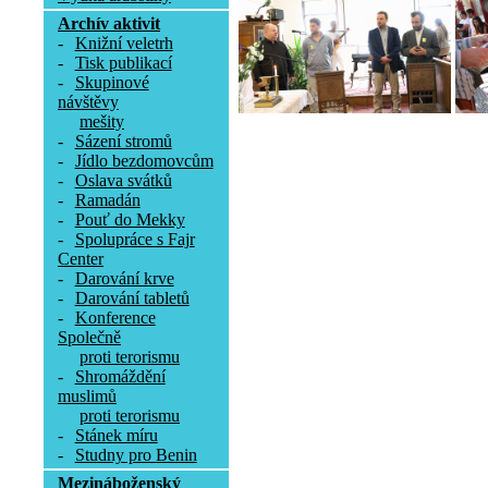
Archív aktivit
-
Knižní veletrh
-
Tisk publikací
-
Skupinové
návštěvy
mešity
-
Sázení stromů
-
Jídlo bezdomovcům
-
Oslava svátků
-
Ramadán
-
Pouť do Mekky
-
Spolupráce s Fajr
Center
-
Darování krve
-
Darování tabletů
-
Konference
Společně
proti terorismu
-
Shromáždění
muslimů
proti terorismu
-
Stánek míru
-
Studny pro Benin
Mezináboženský