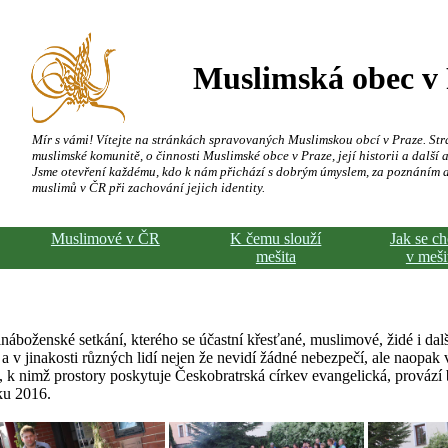
Muslimská obec v
Mír s vámi! Vítejte na stránkách spravovaných Muslimskou obcí v Praze. Str
muslimské komunitě, o činnosti Muslimské obce v Praze, její historii a další a
Jsme otevření každému, kdo k nám přichází s dobrým úmyslem, za poznáním 
muslimů v ČR při zachování jejich identity.
Muslimové v ČR
K čemu slouží
Jak se c
mešita
v meši
boženské setkání, kterého se účastní křesťané, muslimové, židé i dal
a v jinakosti různých lidí nejen že nevidí žádné nebezpečí, ale naopak v
, k nimž prostory poskytuje Českobratrská církev evangelická, provází 
ku 2016.