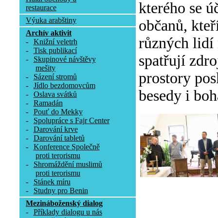
kterého se ú
restaurace
Výuka arabštiny
občanů, kteř
Archív aktivit
různých lidí
-
Knižní veletrh
-
Tisk publikací
spatřují zdr
-
Skupinové návštěvy
mešity
prostory pos
-
Sázení stromů
-
Jídlo bezdomovcům
besedy i boh
-
Oslava svátků
-
Ramadán
-
Pouť do Mekky
-
Spolupráce s Fajr Center
-
Darování krve
-
Darování tabletů
-
Konference Společně
proti terorismu
-
Shromáždění muslimů
proti terorismu
-
Stánek míru
-
Studny pro Benin
Mezináboženský dialog
-
Příklady dialogu u nás