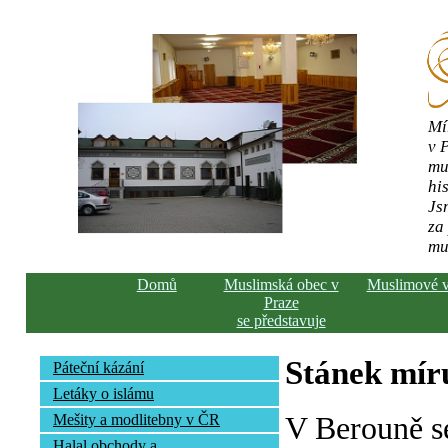
Mí
v 
mu
his
Js
za
mu
Domů
Muslimská obec v
Muslimové 
Praze
se představuje
Stánek mír
Páteční kázání
Letáky o islámu
V Berouně s
Mešity a modlitebny v ČR
Halal obchody a