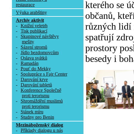
kterého se ú
restaurace
Výuka arabštiny
občanů, kteř
Archív aktivit
různých lidí
-
Knižní veletrh
-
Tisk publikací
spatřují zdr
-
Skupinové návštěvy
mešity
prostory pos
-
Sázení stromů
-
Jídlo bezdomovcům
besedy i boh
-
Oslava svátků
-
Ramadán
-
Pouť do Mekky
-
Spolupráce s Fajr Center
-
Darování krve
-
Darování tabletů
-
Konference Společně
proti terorismu
-
Shromáždění muslimů
proti terorismu
-
Stánek míru
-
Studny pro Benin
Mezináboženský dialog
-
Příklady dialogu u nás