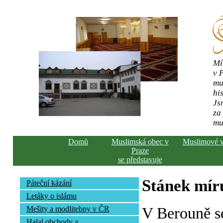
Mí
v 
mu
his
Js
za
mu
Domů
Muslimská obec v
Muslimové 
Praze
se představuje
Stánek mír
Páteční kázání
Letáky o islámu
V Berouně s
Mešity a modlitebny v ČR
Halal obchody a