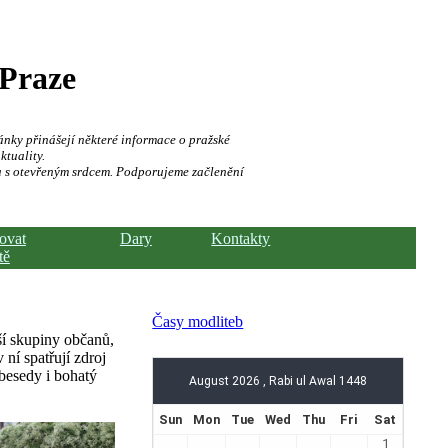
 Praze
ánky přinášejí některé informace o pražské
ktuality.
a s otevřeným srdcem. Podporujeme začlenění
hovat
Dary
Kontakty
tě
Časy modliteb
ší skupiny občanů,
 ní spatřují zdroj
besedy i bohatý