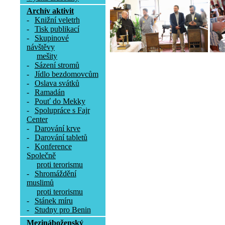
Archív aktivit
-
Knižní veletrh
-
Tisk publikací
-
Skupinové
návštěvy
mešity
-
Sázení stromů
-
Jídlo bezdomovcům
-
Oslava svátků
-
Ramadán
-
Pouť do Mekky
-
Spolupráce s Fajr
Center
-
Darování krve
-
Darování tabletů
-
Konference
Společně
proti terorismu
-
Shromáždění
muslimů
proti terorismu
-
Stánek míru
-
Studny pro Benin
Mezináboženský