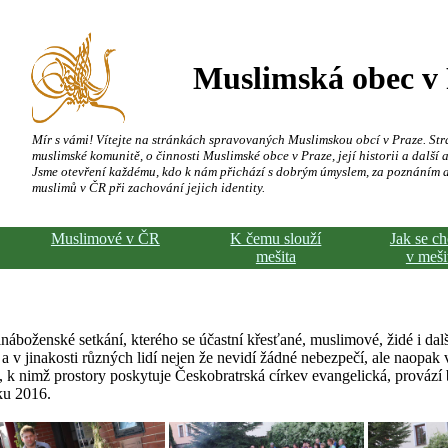
Muslimská obec v
Mír s vámi! Vítejte na stránkách spravovaných Muslimskou obcí v Praze. Str
muslimské komunitě, o činnosti Muslimské obce v Praze, její historii a další a
Jsme otevření každému, kdo k nám přichází s dobrým úmyslem, za poznáním 
muslimů v ČR při zachování jejich identity.
Muslimové v ČR
K čemu slouží
Jak se c
mešita
v meši
boženské setkání, kterého se účastní křesťané, muslimové, židé i dal
a v jinakosti různých lidí nejen že nevidí žádné nebezpečí, ale naopak v
, k nimž prostory poskytuje Českobratrská církev evangelická, provází 
ku 2016.