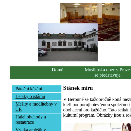
Domů
Muslimská obec v Praze
se představuje
Stánek míru
Páteční kázání
Letáky o islámu
V Berouně se každoročně koná meziná
Mešity a modlitebny v
kteří podporují otevřenou společnost 
ČR
obohacení pro každého. Tato setkání
kulturní program. Obrázky jsou z ro
Halal obchody a
restaurace
Výuka arabštiny