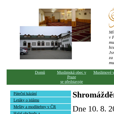
Mí
v 
mu
his
Js
za
mu
Domů
Muslimská obec v
Muslimové 
Praze
se představuje
Shromážděn
Páteční kázání
Letáky o islámu
Dne 10. 8. 2
Mešity a modlitebny v ČR
Halal obchody a