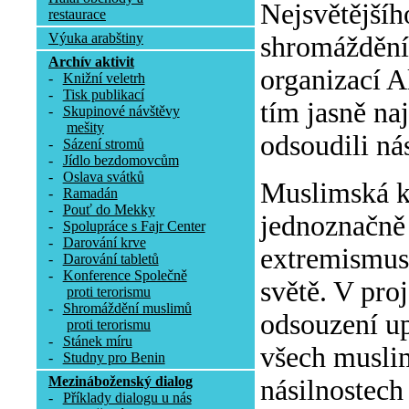
Nejsvětějšíh
restaurace
Výuka arabštiny
shromáždění 
Archív aktivit
organizací A
-
Knižní veletrh
-
Tisk publikací
tím jasně na
-
Skupinové návštěvy
mešity
odsoudili ná
-
Sázení stromů
-
Jídlo bezdomovcům
-
Oslava svátků
Muslimská k
-
Ramadán
-
Pouť do Mekky
jednoznačně 
-
Spolupráce s Fajr Center
-
Darování krve
extremismus 
-
Darování tabletů
-
Konference Společně
světě. V pro
proti terorismu
-
Shromáždění muslimů
odsouzení up
proti terorismu
-
Stánek míru
všech muslim
-
Studny pro Benin
Mezináboženský dialog
násilnostech
-
Příklady dialogu u nás