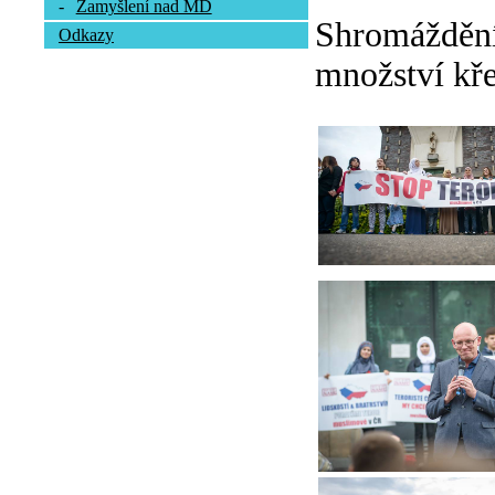
-
Zamyšlení nad MD
Shromáždění 
Odkazy
množství kře