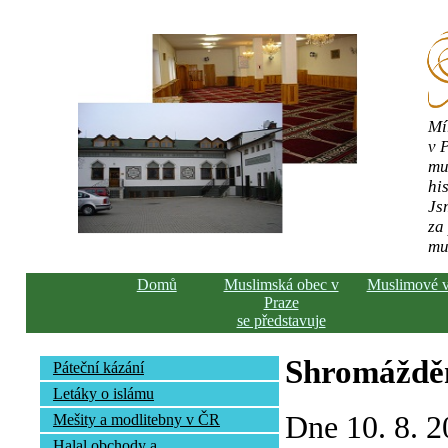
Mí
v 
mu
his
Js
za
mu
Domů
Muslimská obec v
Muslimové 
Praze
se představuje
Shromážděn
Páteční kázání
Letáky o islámu
Dne 10. 8. 2
Mešity a modlitebny v ČR
Halal obchody a