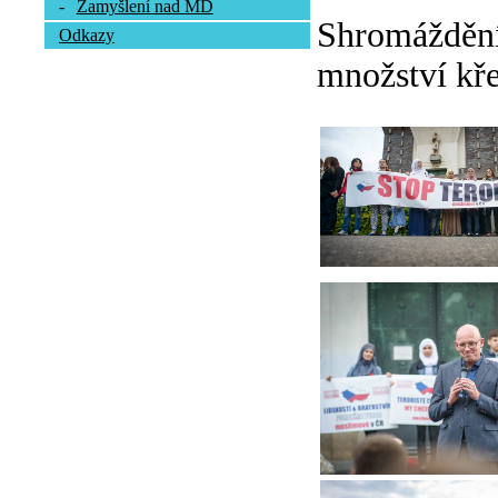
-
Zamyšlení nad MD
Shromáždění 
Odkazy
množství kře