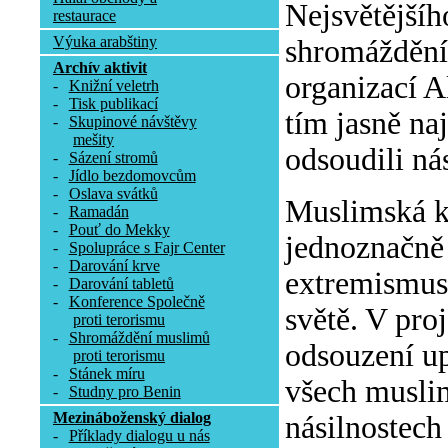
Nejsvětějšíh
restaurace
Výuka arabštiny
shromáždění 
Archív aktivit
organizací A
-
Knižní veletrh
-
Tisk publikací
tím jasně na
-
Skupinové návštěvy
mešity
odsoudili ná
-
Sázení stromů
-
Jídlo bezdomovcům
-
Oslava svátků
Muslimská k
-
Ramadán
-
Pouť do Mekky
jednoznačně 
-
Spolupráce s Fajr Center
-
Darování krve
extremismus 
-
Darování tabletů
-
Konference Společně
světě. V pro
proti terorismu
-
Shromáždění muslimů
odsouzení up
proti terorismu
-
Stánek míru
všech muslim
-
Studny pro Benin
Mezináboženský dialog
násilnostech
-
Příklady dialogu u nás