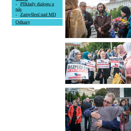
-
Příklady dialogu u
nás
-
Zamyšlení nad MD
Odkazy