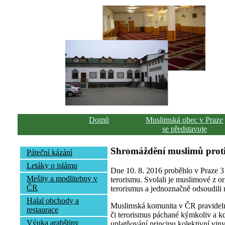
Domů
Muslimská obec v Praze
se představuje
Shromáždění muslimů proti
Páteční kázání
Letáky o islámu
Dne 10. 8. 2016 proběhlo v Praze 3
Mešity a modlitebny v
terorismu. Svolali je muslimové z or
ČR
terorismus a jednoznačně odsoudili 
Halal obchody a
Muslimská komunita v ČR pravidelně
restaurace
či terorismus páchané kýmkoliv a kd
Výuka arabštiny
uplatňování principu kolektivní vin