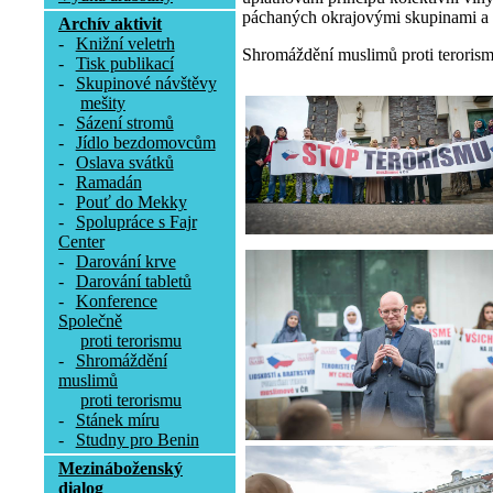
páchaných okrajovými skupinami a 
Archív aktivit
-
Knižní veletrh
Shromáždění muslimů proti terorismu
-
Tisk publikací
-
Skupinové návštěvy
mešity
-
Sázení stromů
-
Jídlo bezdomovcům
-
Oslava svátků
-
Ramadán
-
Pouť do Mekky
-
Spolupráce s Fajr
Center
-
Darování krve
-
Darování tabletů
-
Konference
Společně
proti terorismu
-
Shromáždění
muslimů
proti terorismu
-
Stánek míru
-
Studny pro Benin
Mezináboženský
dialog