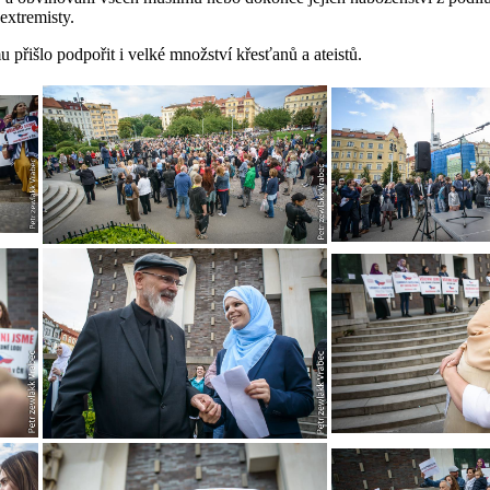
extremisty.
 přišlo podpořit i velké množství křesťanů a ateistů.