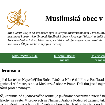
Muslimská obec v
Mír s vámi! Vítejte na stránkách spravovaných Muslimskou obcí v Praze. Str
muslimské komunitě, o činnosti Muslimské obce v Praze, její historii a další a
Jsme otevření každému, kdo k nám přichází s dobrým úmyslem, za poznáním 
muslimů v ČR při zachování jejich identity.
Muslimové v ČR
K čemu slouží
Jak se c
mešita
v meši
 terorismu
 před kostelem Nejsvětějšího Srdce Páně na Náměstí Jiřího z Poděbrad
ganizací Alfirdaus, s.r.o. a Muslimské obce v Praze. Dali tím jasně naj
násilí proti nevinným.
, kontinuálně a jednoznačně odsuzuje jakékoliv neospravedlnitelné ná
ekoliv na světě. V projevech na Náměstí Jiřího z Poděbrad zaznělo ta
y a obviňování všech muslimů nebo dokonce jejich náboženství z podílu