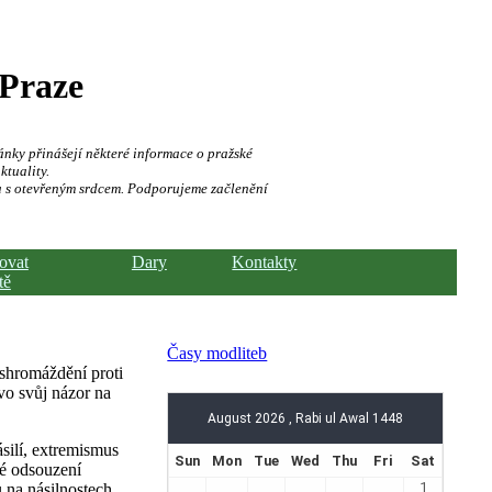
 Praze
ánky přinášejí některé informace o pražské
ktuality.
a s otevřeným srdcem. Podporujeme začlenění
hovat
Dary
Kontakty
tě
Časy modliteb
 shromáždění proti
evo svůj názor na
silí, extremismus
ké odsouzení
 na násilnostech