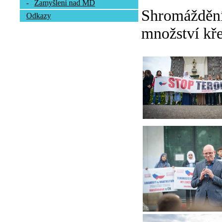
-
Zamyšlení nad MD
Shromáždění 
Odkazy
množství kře