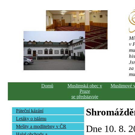
Mí
v 
mu
his
Js
za
mu
Domů
Muslimská obec v
Muslimové 
Praze
se představuje
Shromážděn
Páteční kázání
Letáky o islámu
Dne 10. 8. 2
Mešity a modlitebny v ČR
Halal obchody a