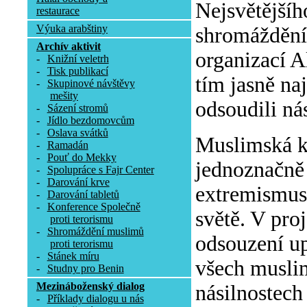
Nejsvětějšíh
restaurace
Výuka arabštiny
shromáždění 
Archív aktivit
organizací A
-
Knižní veletrh
-
Tisk publikací
tím jasně na
-
Skupinové návštěvy
mešity
odsoudili ná
-
Sázení stromů
-
Jídlo bezdomovcům
-
Oslava svátků
Muslimská k
-
Ramadán
-
Pouť do Mekky
jednoznačně 
-
Spolupráce s Fajr Center
-
Darování krve
extremismus 
-
Darování tabletů
-
Konference Společně
světě. V pro
proti terorismu
-
Shromáždění muslimů
odsouzení up
proti terorismu
-
Stánek míru
všech muslim
-
Studny pro Benin
Mezináboženský dialog
násilnostech
-
Příklady dialogu u nás