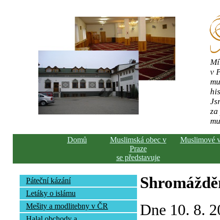
Mí
v 
mu
his
Js
za
mu
Domů
Muslimská obec v
Muslimové 
Praze
se představuje
Shromážděn
Páteční kázání
Letáky o islámu
Dne 10. 8. 2
Mešity a modlitebny v ČR
Halal obchody a