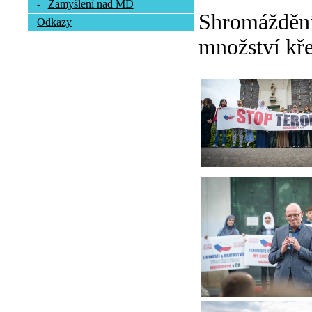
-
Zamyšlení nad MD
Shromáždění 
Odkazy
množství kře