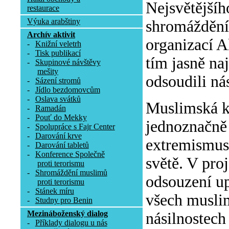
Nejsvětějšíh
restaurace
Výuka arabštiny
shromáždění 
Archív aktivit
organizací A
-
Knižní veletrh
-
Tisk publikací
tím jasně na
-
Skupinové návštěvy
mešity
odsoudili ná
-
Sázení stromů
-
Jídlo bezdomovcům
-
Oslava svátků
Muslimská k
-
Ramadán
-
Pouť do Mekky
jednoznačně 
-
Spolupráce s Fajr Center
-
Darování krve
extremismus 
-
Darování tabletů
-
Konference Společně
světě. V pro
proti terorismu
-
Shromáždění muslimů
odsouzení up
proti terorismu
-
Stánek míru
všech muslim
-
Studny pro Benin
Mezináboženský dialog
násilnostech
-
Příklady dialogu u nás