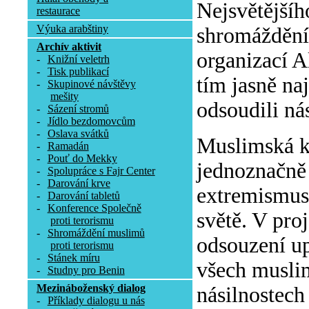
Nejsvětějšíh
restaurace
Výuka arabštiny
shromáždění 
Archív aktivit
organizací A
-
Knižní veletrh
-
Tisk publikací
tím jasně na
-
Skupinové návštěvy
mešity
odsoudili ná
-
Sázení stromů
-
Jídlo bezdomovcům
-
Oslava svátků
Muslimská k
-
Ramadán
-
Pouť do Mekky
jednoznačně 
-
Spolupráce s Fajr Center
-
Darování krve
extremismus 
-
Darování tabletů
-
Konference Společně
světě. V pro
proti terorismu
-
Shromáždění muslimů
odsouzení up
proti terorismu
-
Stánek míru
všech muslim
-
Studny pro Benin
Mezináboženský dialog
násilnostech
-
Příklady dialogu u nás