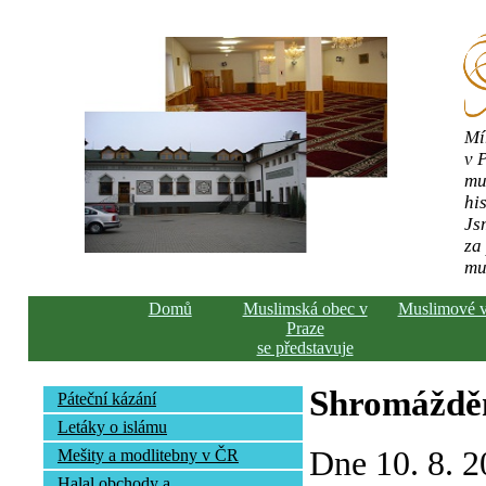
Mí
v 
mu
his
Js
za
mu
Domů
Muslimská obec v
Muslimové 
Praze
se představuje
Shromážděn
Páteční kázání
Letáky o islámu
Dne 10. 8. 2
Mešity a modlitebny v ČR
Halal obchody a