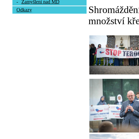
-
Zamyšlení nad MD
Shromáždění 
Odkazy
množství kře