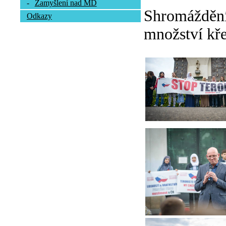
-
Zamyšlení nad MD
Shromáždění 
Odkazy
množství kře