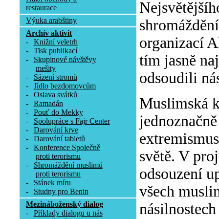
Nejsvětějšíh
restaurace
Výuka arabštiny
shromáždění 
Archív aktivit
organizací A
-
Knižní veletrh
-
Tisk publikací
tím jasně na
-
Skupinové návštěvy
mešity
odsoudili ná
-
Sázení stromů
-
Jídlo bezdomovcům
-
Oslava svátků
Muslimská k
-
Ramadán
-
Pouť do Mekky
jednoznačně 
-
Spolupráce s Fajr Center
-
Darování krve
extremismus 
-
Darování tabletů
-
Konference Společně
světě. V pro
proti terorismu
-
Shromáždění muslimů
odsouzení up
proti terorismu
-
Stánek míru
všech muslim
-
Studny pro Benin
Mezináboženský dialog
násilnostech
-
Příklady dialogu u nás