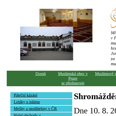
Mí
v 
mu
his
Js
za
mu
Domů
Muslimská obec v
Muslimové 
Praze
se představuje
Shromážděn
Páteční kázání
Letáky o islámu
Dne 10. 8. 2
Mešity a modlitebny v ČR
Halal obchody a