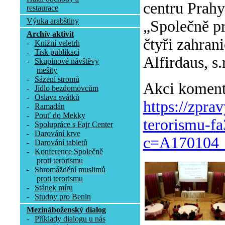
centru Prah
restaurace
Výuka arabštiny
„Společně pro
Archív aktivit
čtyři zahran
-
Knižní veletrh
-
Tisk publikací
Alfirdaus, s
-
Skupinové návštěvy
mešity
-
Sázení stromů
Akci komento
-
Jídlo bezdomovcům
-
Oslava svátků
https://zpra
-
Ramadán
-
Pouť do Mekky
terorismu-f
-
Spolupráce s Fajr Center
-
Darování krve
c=A170104_
-
Darování tabletů
-
Konference Společně
proti terorismu
-
Shromáždění muslimů
proti terorismu
-
Stánek míru
-
Studny pro Benin
Mezináboženský dialog
-
Příklady dialogu u nás