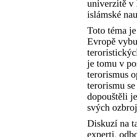
univerzitě v
islámské na
Toto téma je
Evropě vybu
teroristickýc
je tomu v po
terorismus o
terorismu se
dopouštěli je
svých ozbroj
Diskuzí na t
experti, odbo