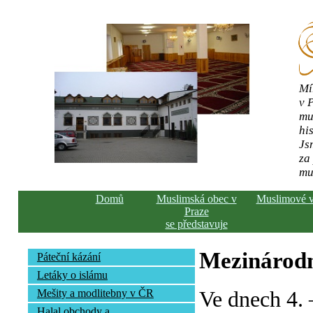
Mí
v 
mu
his
Js
za
mu
Domů
Muslimská obec v
Muslimové 
Praze
se představuje
Mezinárodn
Páteční kázání
Letáky o islámu
Ve dnech 4. 
Mešity a modlitebny v ČR
Halal obchody a