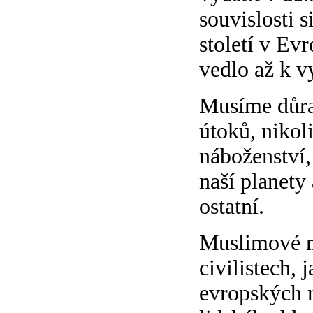
souvislosti 
století v Ev
vedlo až k v
Musíme důraz
útoků, nikol
náboženství,
naší planety 
ostatní.
Muslimové ma
civilistech,
evropských m