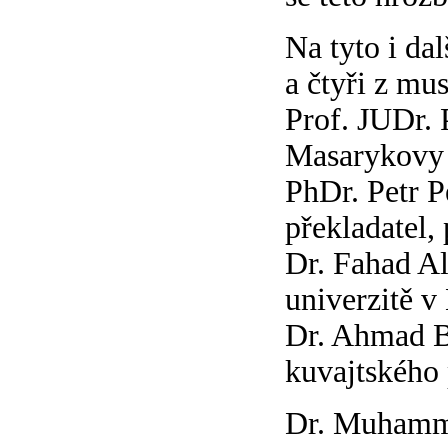
Na tyto i da
a čtyři z mu
Prof. JUDr. 
Masarykovy 
PhDr. Petr Pe
překladatel, 
Dr. Fahad Al
univerzitě v
Dr. Ahmad Bá
kuvajtského
Dr. Muhamma