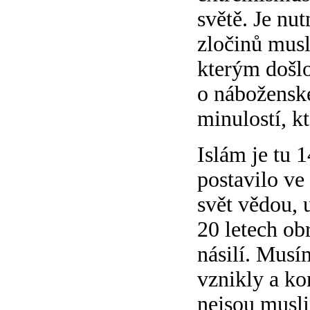
světě. Je nu
zločinů musl
kterým došlo
o náboženské
minulostí, k
Islám je tu 
postavilo ve
svět vědou, 
20 letech obr
násilí. Musím
vznikly a ko
nejsou musli