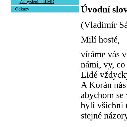
-
Zamyšlení nad MD
Úvodní slov
Odkazy
(Vladimír S
Milí hosté,
vítáme vás vš
námi, vy, co 
Lidé vždycky
A Korán nás 
abychom se 
byli všichni
stejné názory