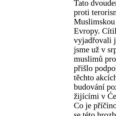
Tato dvoude
proti teroris
Muslimskou o
Evropy. Cíti
vyjadřovali 
jsme už v sr
muslimů prot
přišlo podpo
těchto akcíc
budování poz
žijícími v Ć
Co je příčin
se této hroz