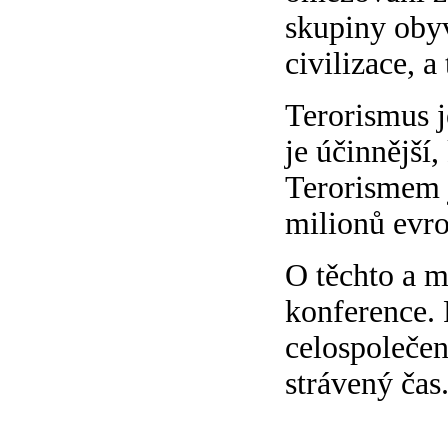
skupiny obyv
civilizace, a
Terorismus j
je účinnější,
Terorismem j
milionů evr
O těchto a m
konference. 
celospolečen
strávený čas