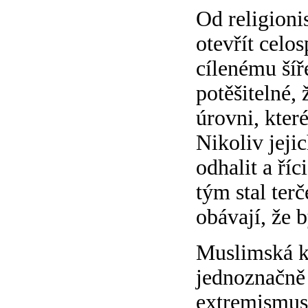
Od religioni
otevřít celo
cílenému šíř
potěšitelné, 
úrovni, kter
Nikoliv jeji
odhalit a říc
tým stal ter
obávají, že 
Muslimská k
jednoznačně 
extremismus 