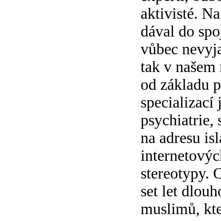
aktivisté. N
dával do spo
vůbec nevyjad
tak v našem 
od základu p
specializací
psychiatrie,
na adresu is
internetových
stereotypy. 
set let dlou
muslimů, kte