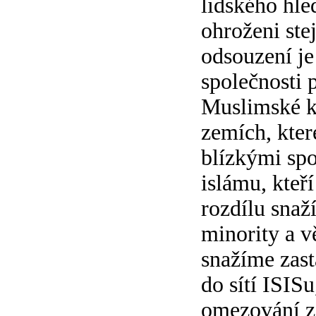
lidského hled
ohroženi ste
odsouzení je 
společnosti 
Muslimské ko
zemích, kter
blízkými spoj
islámu, kteř
rozdílu snaž
minority a v
snažíme zast
do sítí ISISu
omezování z