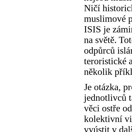
Ničí histori
muslimové po
ISIS je zámi
na světě. Tot
odpůrců islá
teroristické
několik přík
Je otázka, p
jednotlivců t
věci ostře o
kolektivní v
vyústit v da