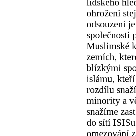
lidského hled
ohroženi ste
odsouzení je 
společnosti 
Muslimské ko
zemích, kter
blízkými spoj
islámu, kteř
rozdílu snaž
minority a v
snažíme zast
do sítí ISISu
omezování z