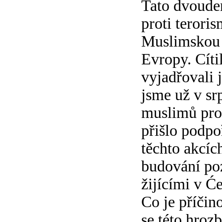
Tato dvoude
proti teroris
Muslimskou o
Evropy. Cíti
vyjadřovali 
jsme už v sr
muslimů prot
přišlo podpo
těchto akcíc
budování poz
žijícími v Ć
Co je příčin
se této hroz