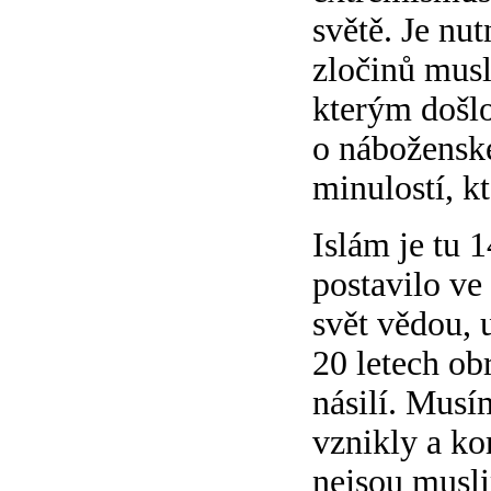
světě. Je nu
zločinů musl
kterým došlo
o náboženské
minulostí, k
Islám je tu 
postavilo ve
svět vědou, 
20 letech obr
násilí. Musím
vznikly a ko
nejsou musli