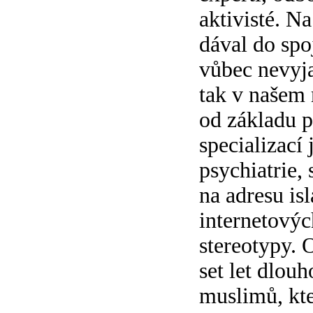
aktivisté. N
dával do spo
vůbec nevyjad
tak v našem 
od základu p
specializací
psychiatrie,
na adresu is
internetových
stereotypy. 
set let dlou
muslimů, kte