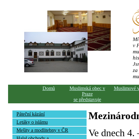
Mí
v 
mu
his
Js
za
mu
Domů
Muslimská obec v
Muslimové 
Praze
se představuje
Mezinárodn
Páteční kázání
Letáky o islámu
Ve dnech 4. 
Mešity a modlitebny v ČR
Halal obchody a