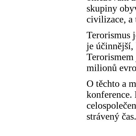
skupiny obyv
civilizace, a
Terorismus j
je účinnější,
Terorismem j
milionů evr
O těchto a m
konference. 
celospolečen
strávený čas