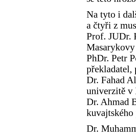
Na tyto i da
a čtyři z mu
Prof. JUDr. 
Masarykovy 
PhDr. Petr Pe
překladatel, 
Dr. Fahad Al
univerzitě v
Dr. Ahmad Bá
kuvajtského
Dr. Muhamma