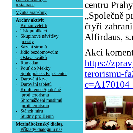
centru Prah
restaurace
Výuka arabštiny
„Společně pro
Archív aktivit
čtyři zahran
-
Knižní veletrh
-
Tisk publikací
Alfirdaus, s
-
Skupinové návštěvy
mešity
-
Sázení stromů
Akci komento
-
Jídlo bezdomovcům
-
Oslava svátků
https://zpra
-
Ramadán
-
Pouť do Mekky
terorismu-f
-
Spolupráce s Fajr Center
-
Darování krve
c=A170104_
-
Darování tabletů
-
Konference Společně
proti terorismu
-
Shromáždění muslimů
proti terorismu
-
Stánek míru
-
Studny pro Benin
Mezináboženský dialog
-
Příklady dialogu u nás