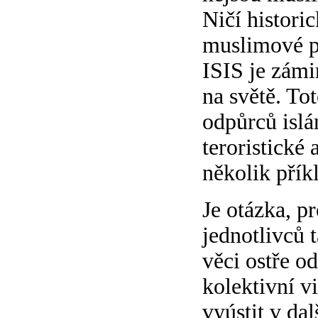
Ničí histori
muslimové po
ISIS je zámi
na světě. Tot
odpůrců islá
teroristické
několik přík
Je otázka, p
jednotlivců t
věci ostře o
kolektivní v
vyústit v da