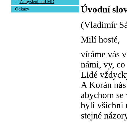
-
Zamyšlení nad MD
Úvodní slov
Odkazy
(Vladimír S
Milí hosté,
vítáme vás vš
námi, vy, co 
Lidé vždycky
A Korán nás 
abychom se 
byli všichni
stejné názory