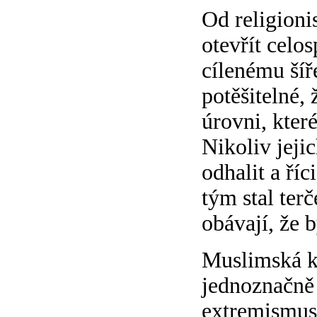
Od religioni
otevřít celo
cílenému šíř
potěšitelné, 
úrovni, kter
Nikoliv jeji
odhalit a říc
tým stal ter
obávají, že 
Muslimská k
jednoznačně 
extremismus 