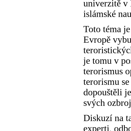
univerzitě v
islámské na
Toto téma je
Evropě vybu
teroristickýc
je tomu v po
terorismus o
terorismu se
dopouštěli je
svých ozbroj
Diskuzí na t
experti, odbo