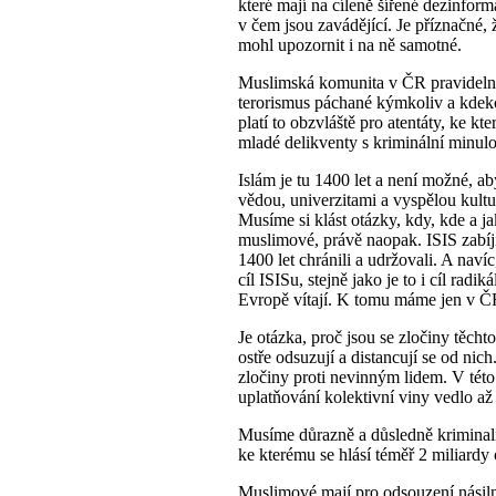
které mají na cíleně šířené dezinform
v čem jsou zavádějící. Je příznačné, 
mohl upozornit i na ně samotné.
Muslimská komunita v ČR pravidelně,
terorismus páchané kýmkoliv a kdekol
platí to obzvláště pro atentáty, ke 
mladé delikventy s kriminální minulos
Islám je tu 1400 let a není možné, ab
vědou, univerzitami a vyspělou kultur
Musíme si klást otázky, kdy, kde a ja
muslimové, právě naopak. ISIS zabíj
1400 let chránili a udržovali. A naví
cíl ISISu, stejně jako je to i cíl rad
Evropě vítají. K tomu máme jen v ČR
Je otázka, proč jsou se zločiny těcht
ostře odsuzují a distancují se od nic
zločiny proti nevinným lidem. V této
uplatňování kolektivní viny vedlo a
Musíme důrazně a důsledně kriminaliz
ke kterému se hlásí téměř 2 miliardy o
Muslimové mají pro odsouzení násiln