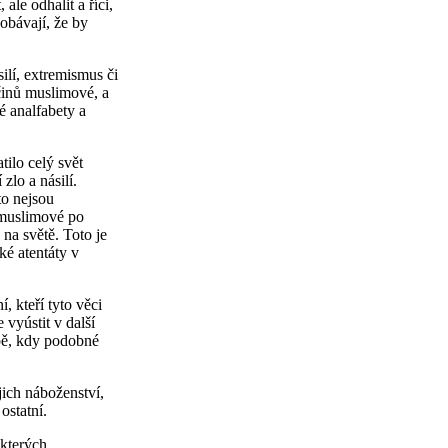
ale odhalit a říci,
 obávají, že by
lí, extremismus či
činů muslimové, a
é analfabety a
tilo celý svět
zlo a násilí.
to nejsou
 muslimové po
 na světě. Toto je
cké atentáty v
, kteří tyto věci
 vyústit v další
opě, kdy podobné
jich náboženství,
ostatní.
ěkterých