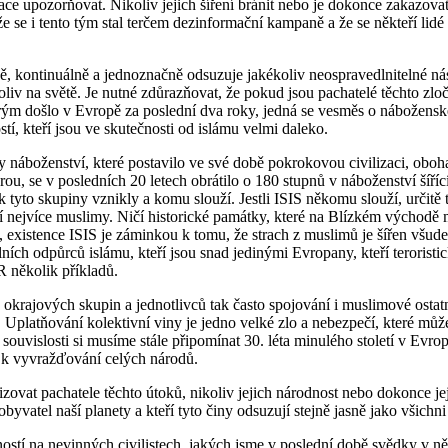
ace upozorňovat. Nikoliv jejich šíření bránit nebo je dokonce zakazovat, 
že se i tento tým stal terčem dezinformační kampaně a že se někteří lidé
 kontinuálně a jednoznačně odsuzuje jakékoliv neospravedlnitelné nási
iv na světě. Je nutné zdůrazňovat, že pokud jsou pachatelé těchto zlo
kterým došlo v Evropě za poslední dva roky, jedná se vesměs o nábožensk
tí, kteří jsou ve skutečnosti od islámu velmi daleko.
y náboženství, které postavilo ve své době pokrokovou civilizaci, oboha
ou, se v posledních 20 letech obrátilo o 180 stupnů v náboženství šířící 
k tyto skupiny vznikly a komu slouží. Jestli ISIS někomu slouží, určitě 
í nejvíce muslimy. Ničí historické památky, které na Blízkém východě
c, existence ISIS je záminkou k tomu, že strach z muslimů je šířen všude
ikálních odpůrců islámu, kteří jsou snad jedinými Evropany, kteří teroristi
 několik příkladů.
o okrajových skupin a jednotlivců tak často spojování i muslimové ostatní
h. Uplatňování kolektivní viny je jedno velké zlo a nebezpečí, které může
 souvislosti si musíme stále připomínat 30. léta minulého století v Evr
ž k vyvražďování celých národů.
ovat pachatele těchto útoků, nikoliv jejich národnost nebo dokonce je
byvatel naší planety a kteří tyto činy odsuzují stejně jasně jako všichni 
ostí na nevinných civilistech, jakých jsme v poslední době svědky v n