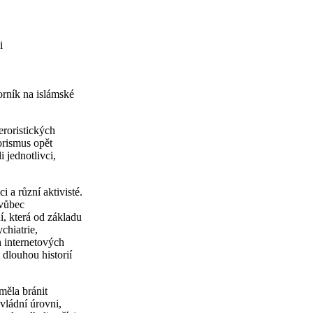
i
rník na islámské
eroristických
orismus opět
 jednotlivci,
i a různí aktivisté.
 vůbec
í, která od základu
chiatrie,
 internetových
 dlouhou historií
měla bránit
 vládní úrovni,