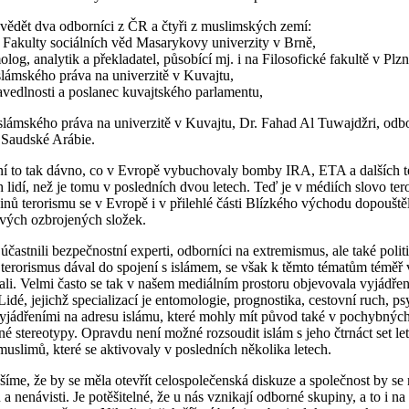
ovědět dva odborníci z ČR a čtyři z muslimských zemí:
 Fakulty sociálních věd Masarykovy univerzity v Brně,
molog, analytik a překladatel, působící mj. i na Filosofické fakultě v Plzn
slámského práva na univerzitě v Kuvajtu,
avedlnosti a poslanec kuvajtského parlamentu,
lámského práva na univerzitě v Kuvajtu, Dr. Fahad Al Tuwajdžri, odbo
 Saudské Arábie.
ení to tak dávno, co v Evropě vybuchovaly bomby IRA, ETA a dalších t
 lidí, než je tomu v posledních dvou letech. Teď je v médiích slovo ter
nů terorismu se v Evropě i v přilehlé části Blízkého východu dopouštěli
 svých ozbrojených složek.
účastnili bezpečnostní experti, odborníci na extremismus, ale také politic
 terorismus dával do spojení s islámem, se však k těmto tématům téměř
vali. Velmi často se tak v našem mediálním prostoru objevovala vyjádřen
idé, jejichž specializací je entomologie, prognostika, cestovní ruch, psy
yjádřeními na adresu islámu, které mohly mít původ také v pochybných
ené stereotypy. Opravdu není možné rozsoudit islám s jeho čtrnáct set let
uslimů, které se aktivovaly v posledních několika letech.
yšíme, že by se měla otevřít celospolečenská diskuze a společnost by se 
a nenávisti. Je potěšitelné, že u nás vznikají odborné skupiny, a to i na