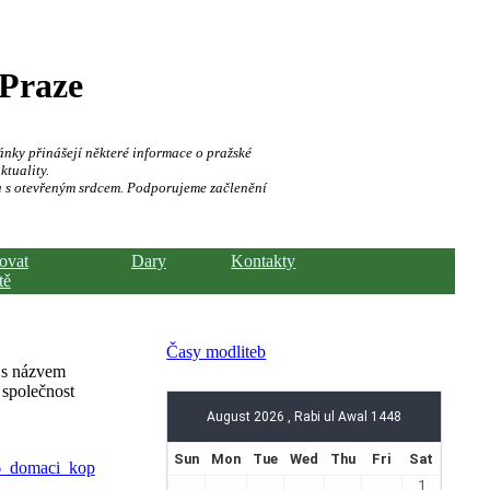
 Praze
ánky přinášejí některé informace o pražské
ktuality.
a s otevřeným srdcem. Podporujeme začlenění
hovat
Dary
Kontakty
tě
Časy modliteb
e s názvem
 společnost
46_domaci_kop