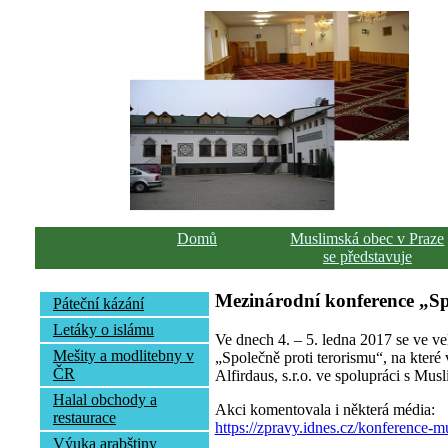
Domů
Muslimská obec v Praze
se představuje
Mezinárodní konference „Sp
Páteční kázání
Letáky o islámu
Ve dnech 4. – 5. ledna 2017 se ve v
Mešity a modlitebny v
„Společně proti terorismu“, na které 
ČR
Alfirdaus, s.r.o. ve spolupráci s Mus
Halal obchody a
Akci komentovala i některá média:
restaurace
https://zpravy.idnes.cz/konference
Výuka arabštiny