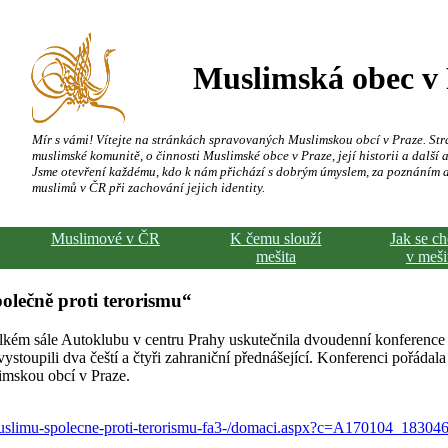
Muslimská obec v
Mír s vámi! Vítejte na stránkách spravovaných Muslimskou obcí v Praze. Str
muslimské komunitě, o činnosti Muslimské obce v Praze, její historii a další a
Jsme otevření každému, kdo k nám přichází s dobrým úmyslem, za poznáním 
muslimů v ČR při zachování jejich identity.
Muslimové v ČR
K čemu slouží
Jak se c
mešita
v meši
olečně proti terorismu“
elkém sále Autoklubu v centru Prahy uskutečnila dvoudenní konferenc
vystoupili dva čeští a čtyři zahraniční přednášející. Konferenci pořádala
limskou obcí v Praze.
-muslimu-spolecne-proti-terorismu-fa3-/domaci.aspx?c=A170104_1830