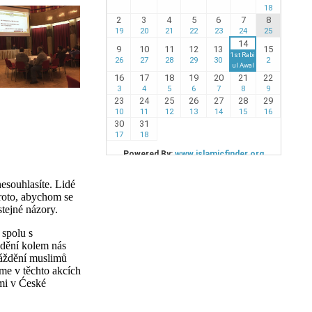
nesouhlasíte. Lidé
proto, abychom se
tejné názory.
 spolu s
 dění kolem nás
máždění muslimů
eme v těchto akcích
ími v Ćeské