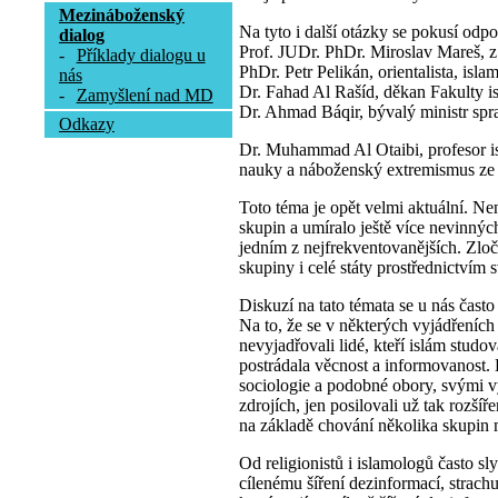
Mezináboženský
Na tyto i další otázky se pokusí odp
dialog
Prof. JUDr. PhDr. Miroslav Mareš, z
-
Příklady dialogu u
PhDr. Petr Pelikán, orientalista, isla
nás
Dr. Fahad Al Rašíd, děkan Fakulty i
-
Zamyšlení nad MD
Dr. Ahmad Báqir, bývalý ministr spr
Odkazy
Dr. Muhammad Al Otaibi, profesor is
nauky a náboženský extremismus ze
Toto téma je opět velmi aktuální. N
skupin a umíralo ještě více nevinných
jedním z nejfrekventovanějších. Zloči
skupiny i celé státy prostřednictvím
Diskuzí na tato témata se u nás často 
Na to, že se v některých vyjádřeních
nevyjadřovali lidé, kteří islám studo
postrádala věcnost a informovanost. L
sociologie a podobné obory, svými v
zdrojích, jen posilovali už tak rozšíř
na základě chování několika skupin m
Od religionistů i islamologů často sl
cílenému šíření dezinformací, strachu 