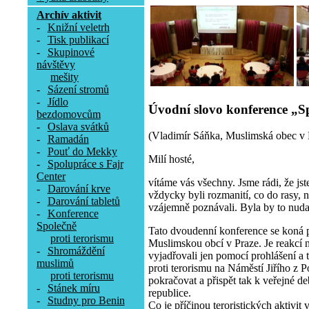
Archív aktivit
-
Knižní veletrh
-
Tisk publikací
-
Skupinové
návštěvy
mešity
-
Sázení stromů
-
Jídlo
Úvodní slovo konference „Sp
bezdomovcům
-
Oslava svátků
(Vladimír Sáňka, Muslimská obec v 
-
Ramadán
-
Pouť do Mekky
Milí hosté,
-
Spolupráce s Fajr
Center
vítáme vás všechny. Jsme rádi, že jste
-
Darování krve
vždycky byli rozmanití, co do rasy, n
-
Darování tabletů
vzájemně poznávali. Byla by to nuda,
-
Konference
Společně
Tato dvoudenní konference se koná p
proti terorismu
Muslimskou obcí v Praze. Je reakcí n
-
Shromáždění
vyjadřovali jen pomocí prohlášení a
muslimů
proti terorismu na Náměstí Jiřího z P
proti terorismu
pokračovat a přispět tak k veřejné d
-
Stánek míru
republice.
-
Studny pro Benin
Co je příčinou teroristických aktivi