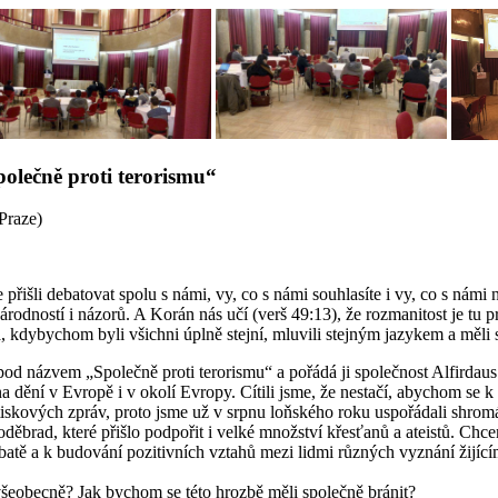
olečně proti terorismu“
Praze)
 přišli debatovat spolu s námi, vy, co s námi souhlasíte i vy, co s námi 
árodností i názorů. A Korán nás učí (verš 49:13), že rozmanitost je tu 
 kdybychom byli všichni úplně stejní, mluvili stejným jazykem a měli s
od názvem „Společně proti terorismu“ a pořádá ji společnost Alfirdaus
a dění v Evropě i v okolí Evropy. Cítili jsme, že nestačí, abychom se k
 tiskových zpráv, proto jsme už v srpnu loňského roku uspořádali shro
oděbrad, které přišlo podpořit i velké množství křesťanů a ateistů. Chc
ebatě a k budování pozitivních vztahů mezi lidmi různých vyznání žijíc
t všeobecně? Jak bychom se této hrozbě měli společně bránit?