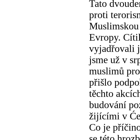
Tato dvoude
proti teroris
Muslimskou o
Evropy. Cíti
vyjadřovali 
jsme už v sr
muslimů prot
přišlo podpo
těchto akcíc
budování poz
žijícími v Ć
Co je příčin
se této hroz