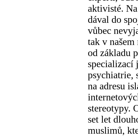
aktivisté. N
dával do spo
vůbec nevyjad
tak v našem 
od základu p
specializací
psychiatrie,
na adresu is
internetových
stereotypy. 
set let dlou
muslimů, kte