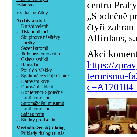
centru Prah
restaurace
Výuka arabštiny
„Společně pro
Archív aktivit
čtyři zahran
-
Knižní veletrh
-
Tisk publikací
Alfirdaus, s
-
Skupinové návštěvy
mešity
-
Sázení stromů
Akci komento
-
Jídlo bezdomovcům
-
Oslava svátků
https://zpra
-
Ramadán
-
Pouť do Mekky
terorismu-f
-
Spolupráce s Fajr Center
-
Darování krve
c=A170104_
-
Darování tabletů
-
Konference Společně
proti terorismu
-
Shromáždění muslimů
proti terorismu
-
Stánek míru
-
Studny pro Benin
Mezináboženský dialog
-
Příklady dialogu u nás