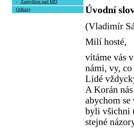
-
Zamyšlení nad MD
Úvodní slov
Odkazy
(Vladimír S
Milí hosté,
vítáme vás vš
námi, vy, co 
Lidé vždycky
A Korán nás 
abychom se 
byli všichni
stejné názory