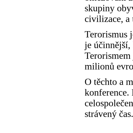
skupiny obyv
civilizace, a
Terorismus j
je účinnější,
Terorismem j
milionů evr
O těchto a m
konference. 
celospolečen
strávený čas