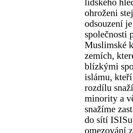
lidského hled
ohroženi ste
odsouzení je 
společnosti 
Muslimské ko
zemích, kter
blízkými spoj
islámu, kteř
rozdílu snaž
minority a v
snažíme zast
do sítí ISISu
omezování z