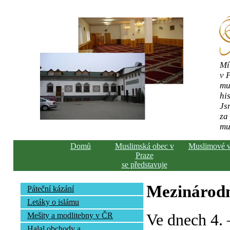
Mí
v 
mu
his
Js
za
mu
Domů
Muslimská obec v
Muslimové 
Praze
se představuje
Mezinárodn
Páteční kázání
Letáky o islámu
Ve dnech 4. 
Mešity a modlitebny v ČR
Halal obchody a