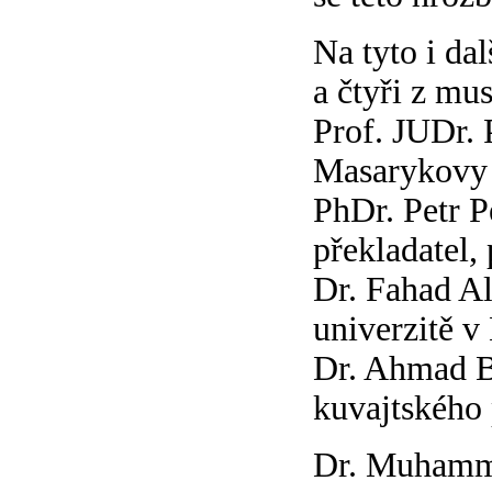
Na tyto i da
a čtyři z mu
Prof. JUDr. 
Masarykovy 
PhDr. Petr Pe
překladatel, 
Dr. Fahad Al
univerzitě v
Dr. Ahmad Bá
kuvajtského
Dr. Muhamma