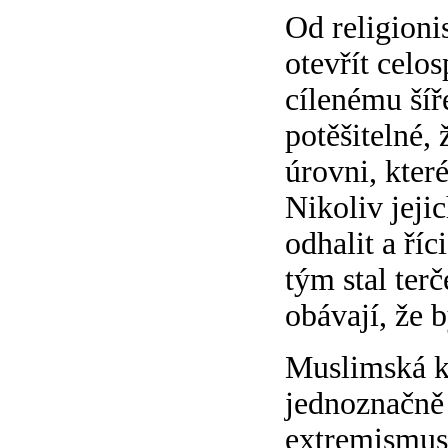
Od religioni
otevřít celo
cílenému šíř
potěšitelné, 
úrovni, kter
Nikoliv jeji
odhalit a říc
tým stal ter
obávají, že 
Muslimská k
jednoznačně 
extremismus 