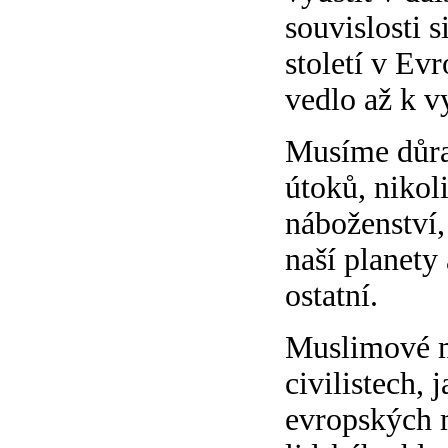
souvislosti 
století v Ev
vedlo až k v
Musíme důraz
útoků, nikol
náboženství,
naší planety 
ostatní.
Muslimové ma
civilistech,
evropských m