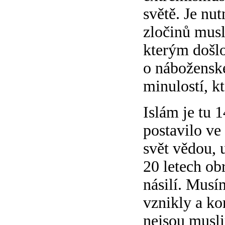
světě. Je nu
zločinů musl
kterým došlo
o náboženské
minulostí, k
Islám je tu 
postavilo ve
svět vědou, 
20 letech obr
násilí. Musím
vznikly a ko
nejsou musli