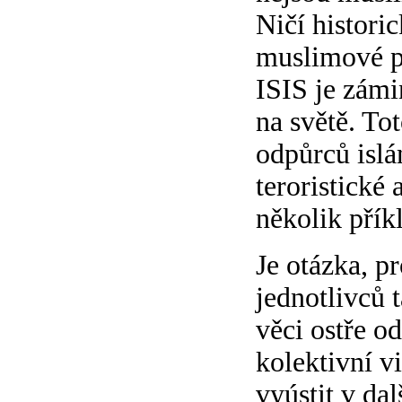
Ničí histori
muslimové po
ISIS je zámi
na světě. Tot
odpůrců islá
teroristické
několik přík
Je otázka, p
jednotlivců t
věci ostře o
kolektivní v
vyústit v da