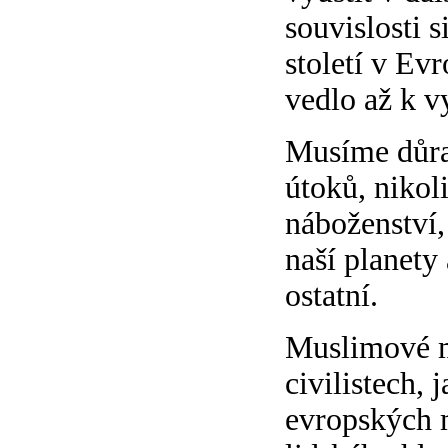
souvislosti 
století v Ev
vedlo až k v
Musíme důraz
útoků, nikol
náboženství,
naší planety 
ostatní.
Muslimové ma
civilistech,
evropských m