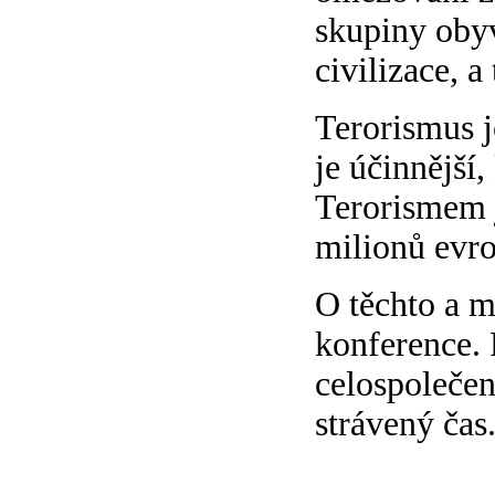
skupiny obyv
civilizace, a
Terorismus j
je účinnější,
Terorismem j
milionů evr
O těchto a m
konference. 
celospolečen
strávený čas