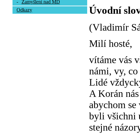
-
Zamyšlení nad MD
Úvodní slov
Odkazy
(Vladimír S
Milí hosté,
vítáme vás vš
námi, vy, co 
Lidé vždycky
A Korán nás 
abychom se 
byli všichni
stejné názory