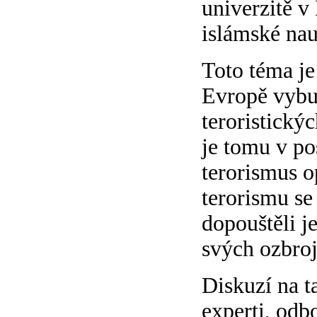
univerzitě v
islámské na
Toto téma je
Evropě vybu
teroristickýc
je tomu v po
terorismus o
terorismu se
dopouštěli je
svých ozbroj
Diskuzí na t
experti, odbo