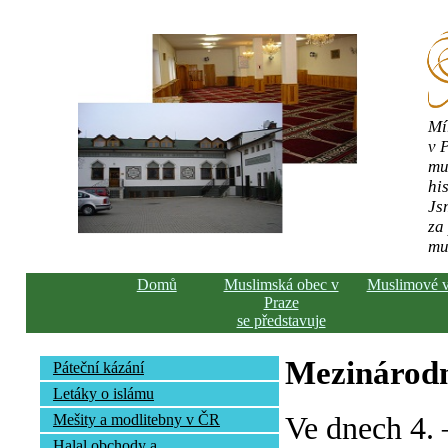
Mí
v 
mu
his
Js
za
mu
Domů
Muslimská obec v
Muslimové 
Praze
se představuje
Mezinárodn
Páteční kázání
Letáky o islámu
Ve dnech 4. 
Mešity a modlitebny v ČR
Halal obchody a