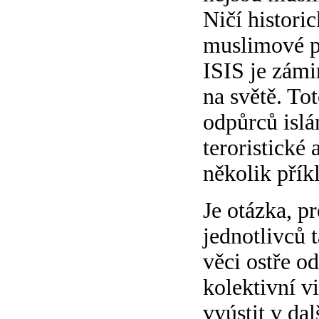
Ničí histori
muslimové po
ISIS je zámi
na světě. Tot
odpůrců islá
teroristické
několik přík
Je otázka, p
jednotlivců t
věci ostře o
kolektivní v
vyústit v da