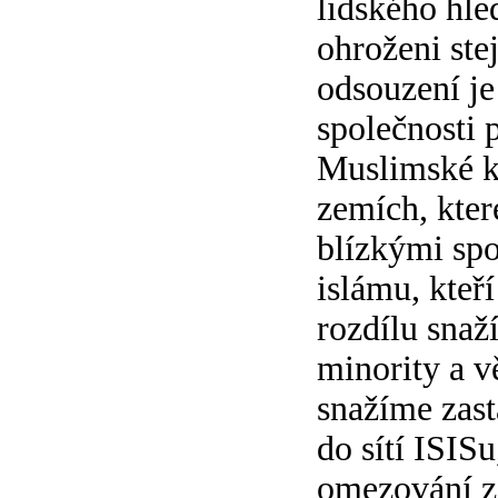
lidského hled
ohroženi ste
odsouzení je 
společnosti 
Muslimské ko
zemích, kter
blízkými spoj
islámu, kteř
rozdílu snaž
minority a v
snažíme zast
do sítí ISISu
omezování z