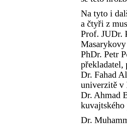
Na tyto i da
a čtyři z mu
Prof. JUDr. 
Masarykovy 
PhDr. Petr Pe
překladatel, 
Dr. Fahad Al
univerzitě v
Dr. Ahmad Bá
kuvajtského
Dr. Muhamma