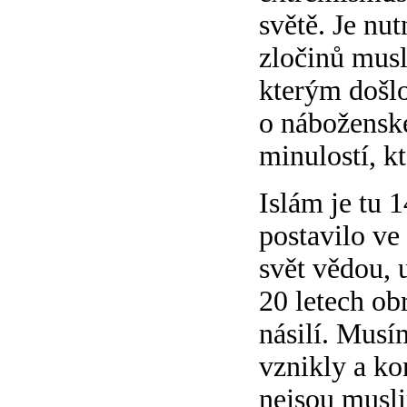
světě. Je nu
zločinů musl
kterým došlo
o náboženské
minulostí, k
Islám je tu 
postavilo ve
svět vědou, 
20 letech obr
násilí. Musím
vznikly a ko
nejsou musli