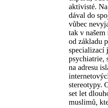
aktivisté. N
dával do spo
vůbec nevyjad
tak v našem 
od základu p
specializací
psychiatrie,
na adresu is
internetových
stereotypy. 
set let dlou
muslimů, kte