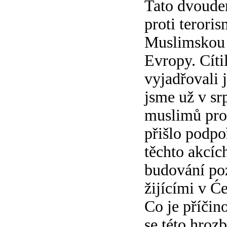
Tato dvoude
proti teroris
Muslimskou o
Evropy. Cíti
vyjadřovali 
jsme už v sr
muslimů prot
přišlo podpo
těchto akcíc
budování poz
žijícími v Ć
Co je příčin
se této hroz