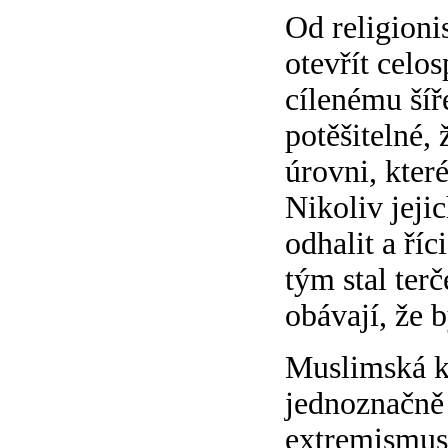
Od religioni
otevřít celo
cílenému šíř
potěšitelné, 
úrovni, kter
Nikoliv jeji
odhalit a říc
tým stal ter
obávají, že 
Muslimská k
jednoznačně 
extremismus 