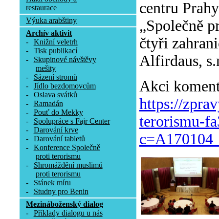
centru Prah
restaurace
Výuka arabštiny
„Společně pro
Archív aktivit
čtyři zahran
-
Knižní veletrh
-
Tisk publikací
Alfirdaus, s
-
Skupinové návštěvy
mešity
-
Sázení stromů
Akci komento
-
Jídlo bezdomovcům
-
Oslava svátků
https://zpra
-
Ramadán
-
Pouť do Mekky
terorismu-f
-
Spolupráce s Fajr Center
-
Darování krve
c=A170104_
-
Darování tabletů
-
Konference Společně
proti terorismu
-
Shromáždění muslimů
proti terorismu
-
Stánek míru
-
Studny pro Benin
Mezináboženský dialog
-
Příklady dialogu u nás