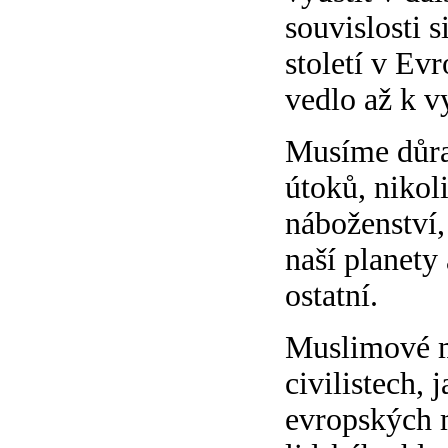
souvislosti 
století v Ev
vedlo až k v
Musíme důraz
útoků, nikol
náboženství,
naší planety 
ostatní.
Muslimové ma
civilistech,
evropských m