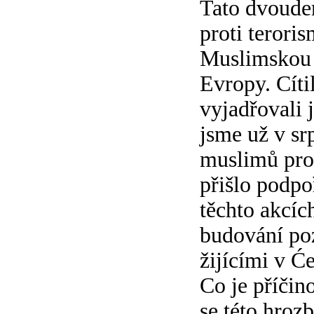
Tato dvoude
proti teroris
Muslimskou o
Evropy. Cíti
vyjadřovali 
jsme už v sr
muslimů prot
přišlo podpo
těchto akcíc
budování poz
žijícími v Ć
Co je příčin
se této hroz