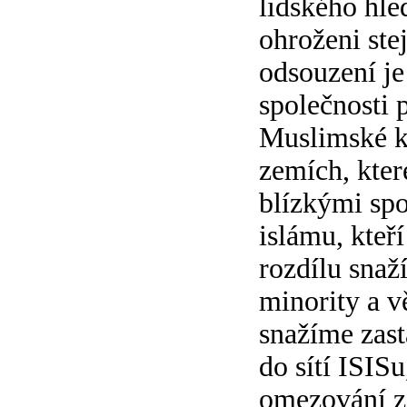
lidského hled
ohroženi ste
odsouzení je 
společnosti 
Muslimské ko
zemích, kter
blízkými spoj
islámu, kteř
rozdílu snaž
minority a v
snažíme zast
do sítí ISISu
omezování z