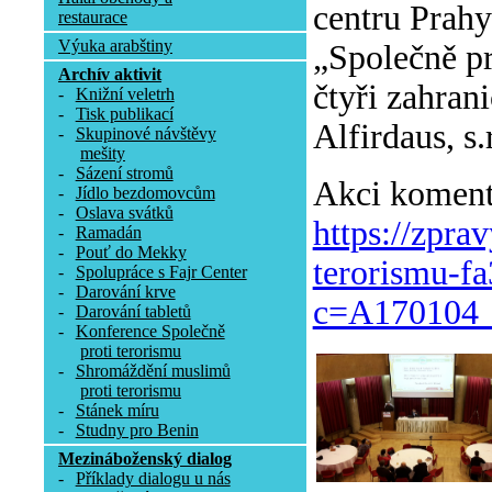
centru Prah
restaurace
Výuka arabštiny
„Společně pro
Archív aktivit
čtyři zahran
-
Knižní veletrh
-
Tisk publikací
Alfirdaus, s
-
Skupinové návštěvy
mešity
-
Sázení stromů
Akci komento
-
Jídlo bezdomovcům
-
Oslava svátků
https://zpra
-
Ramadán
-
Pouť do Mekky
terorismu-f
-
Spolupráce s Fajr Center
-
Darování krve
c=A170104_
-
Darování tabletů
-
Konference Společně
proti terorismu
-
Shromáždění muslimů
proti terorismu
-
Stánek míru
-
Studny pro Benin
Mezináboženský dialog
-
Příklady dialogu u nás