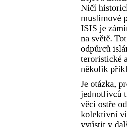
Ničí histori
muslimové po
ISIS je zámi
na světě. Tot
odpůrců islá
teroristické
několik přík
Je otázka, p
jednotlivců t
věci ostře o
kolektivní v
vyústit v da