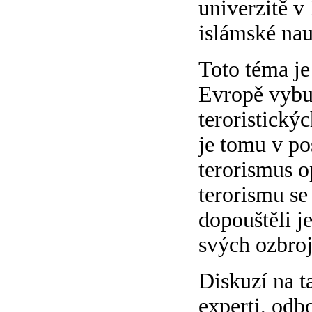
univerzitě v
islámské na
Toto téma je
Evropě vybu
teroristickýc
je tomu v po
terorismus o
terorismu se
dopouštěli je
svých ozbroj
Diskuzí na t
experti, odbo