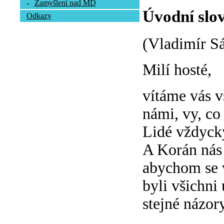
-
Zamyšlení nad MD
Úvodní slov
Odkazy
(Vladimír S
Milí hosté,
vítáme vás vš
námi, vy, co 
Lidé vždycky
A Korán nás 
abychom se 
byli všichni
stejné názory