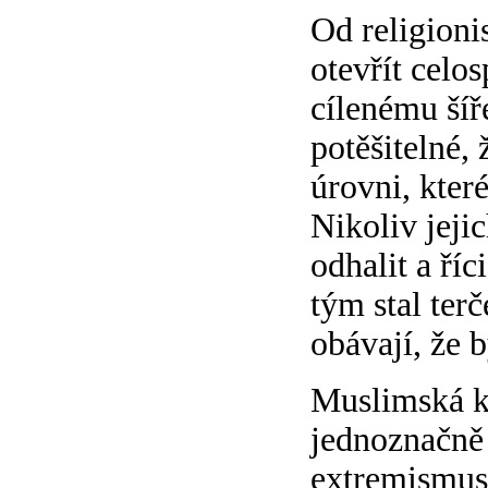
Od religioni
otevřít celo
cílenému šíř
potěšitelné, 
úrovni, kter
Nikoliv jeji
odhalit a říc
tým stal ter
obávají, že 
Muslimská k
jednoznačně 
extremismus 