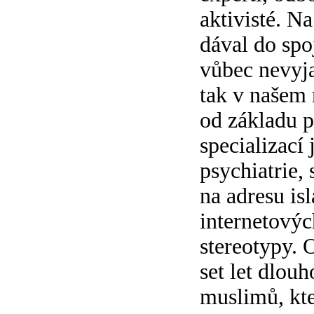
aktivisté. N
dával do spo
vůbec nevyjad
tak v našem 
od základu p
specializací
psychiatrie,
na adresu is
internetových
stereotypy. 
set let dlou
muslimů, kte