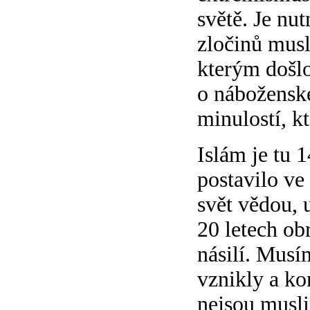
světě. Je nu
zločinů musl
kterým došlo
o náboženské
minulostí, k
Islám je tu 
postavilo ve
svět vědou, 
20 letech obr
násilí. Musím
vznikly a ko
nejsou musli