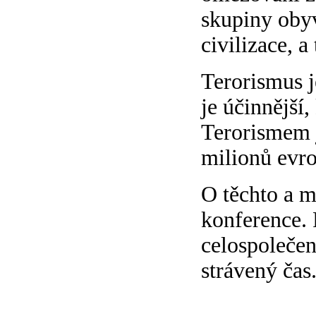
skupiny obyv
civilizace, a
Terorismus j
je účinnější,
Terorismem j
milionů evr
O těchto a m
konference. 
celospolečen
strávený čas