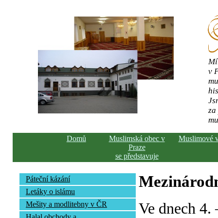
Mí
v 
mu
his
Js
za
mu
Domů
Muslimská obec v
Muslimové 
Praze
se představuje
Mezinárodn
Páteční kázání
Letáky o islámu
Ve dnech 4. 
Mešity a modlitebny v ČR
Halal obchody a