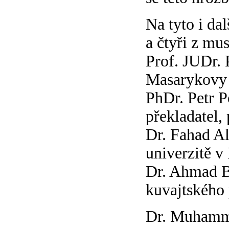
Na tyto i da
a čtyři z mu
Prof. JUDr. 
Masarykovy 
PhDr. Petr Pe
překladatel, 
Dr. Fahad Al
univerzitě v
Dr. Ahmad Bá
kuvajtského
Dr. Muhamma