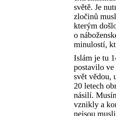
světě. Je nu
zločinů musl
kterým došlo
o náboženské
minulostí, k
Islám je tu 
postavilo ve
svět vědou, 
20 letech obr
násilí. Musím
vznikly a ko
nejsou musli