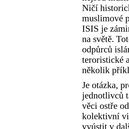
Ničí histori
muslimové po
ISIS je zámi
na světě. Tot
odpůrců islá
teroristické
několik přík
Je otázka, p
jednotlivců t
věci ostře o
kolektivní v
vyústit v da