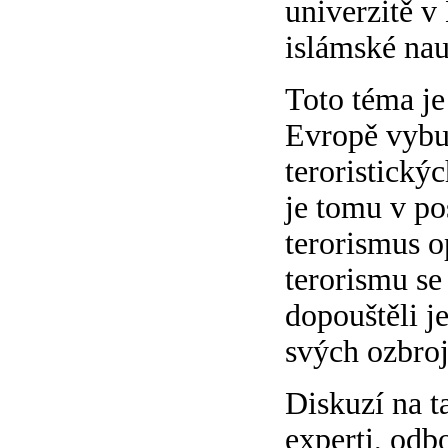
univerzitě v
islámské na
Toto téma je
Evropě vybu
teroristickýc
je tomu v po
terorismus o
terorismu se
dopouštěli je
svých ozbroj
Diskuzí na t
experti, odbo