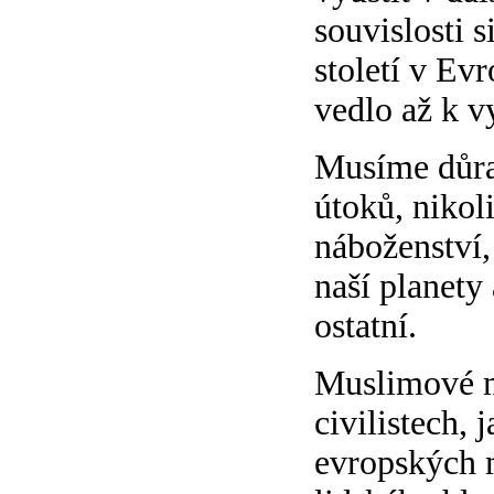
souvislosti 
století v Ev
vedlo až k v
Musíme důraz
útoků, nikol
náboženství,
naší planety 
ostatní.
Muslimové ma
civilistech,
evropských m