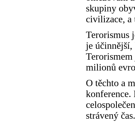
skupiny obyv
civilizace, a
Terorismus j
je účinnější,
Terorismem j
milionů evr
O těchto a m
konference. 
celospolečen
strávený čas