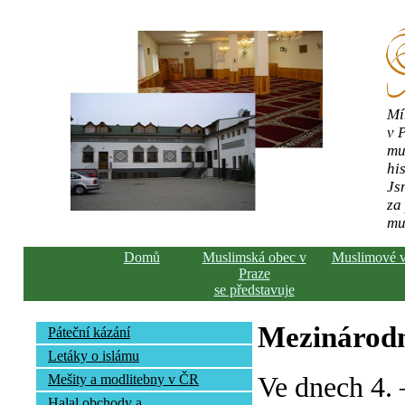
Mí
v 
mu
his
Js
za
mu
Domů
Muslimská obec v
Muslimové 
Praze
se představuje
Mezinárodn
Páteční kázání
Letáky o islámu
Ve dnech 4. 
Mešity a modlitebny v ČR
Halal obchody a