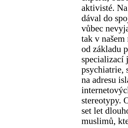
aktivisté. N
dával do spo
vůbec nevyjad
tak v našem 
od základu p
specializací
psychiatrie,
na adresu is
internetových
stereotypy. 
set let dlou
muslimů, kte