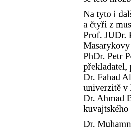
Na tyto i da
a čtyři z mu
Prof. JUDr. 
Masarykovy 
PhDr. Petr Pe
překladatel, 
Dr. Fahad Al
univerzitě v
Dr. Ahmad Bá
kuvajtského
Dr. Muhamma