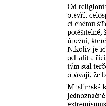
Od religioni
otevřít celo
cílenému šíř
potěšitelné, 
úrovni, kter
Nikoliv jeji
odhalit a říc
tým stal ter
obávají, že 
Muslimská k
jednoznačně 
extremismus 