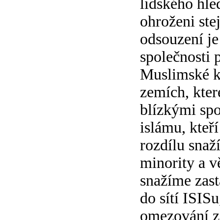
lidského hled
ohroženi ste
odsouzení je 
společnosti 
Muslimské ko
zemích, kter
blízkými spoj
islámu, kteř
rozdílu snaž
minority a v
snažíme zast
do sítí ISISu
omezování z