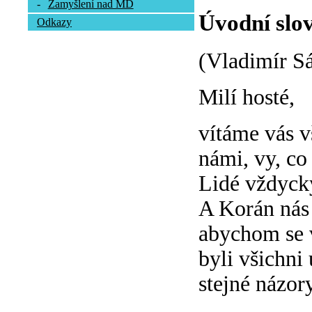
-
Zamyšlení nad MD
Úvodní slov
Odkazy
(Vladimír S
Milí hosté,
vítáme vás vš
námi, vy, co 
Lidé vždycky
A Korán nás 
abychom se 
byli všichni
stejné názory