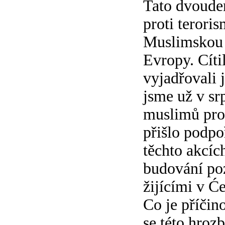
Tato dvoude
proti teroris
Muslimskou o
Evropy. Cíti
vyjadřovali 
jsme už v sr
muslimů prot
přišlo podpo
těchto akcíc
budování poz
žijícími v Ć
Co je příčin
se této hroz