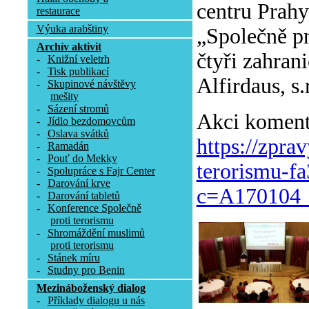
centru Prah
restaurace
Výuka arabštiny
„Společně pro
Archív aktivit
čtyři zahran
-
Knižní veletrh
-
Tisk publikací
Alfirdaus, s
-
Skupinové návštěvy
mešity
-
Sázení stromů
Akci komento
-
Jídlo bezdomovcům
-
Oslava svátků
https://zpra
-
Ramadán
-
Pouť do Mekky
terorismu-f
-
Spolupráce s Fajr Center
-
Darování krve
c=A170104_
-
Darování tabletů
-
Konference Společně
proti terorismu
-
Shromáždění muslimů
proti terorismu
-
Stánek míru
-
Studny pro Benin
Mezináboženský dialog
-
Příklady dialogu u nás