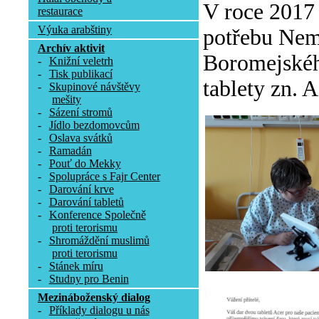
V roce 2017
restaurace
Výuka arabštiny
potřebu Nemo
Archív aktivit
Boromejského
-
Knižní veletrh
-
Tisk publikací
tablety zn. A
-
Skupinové návštěvy
mešity
-
Sázení stromů
-
Jídlo bezdomovcům
-
Oslava svátků
-
Ramadán
-
Pouť do Mekky
-
Spolupráce s Fajr Center
-
Darování krve
-
Darování tabletů
-
Konference Společně
proti terorismu
-
Shromáždění muslimů
proti terorismu
-
Stánek míru
-
Studny pro Benin
Mezináboženský dialog
-
Příklady dialogu u nás