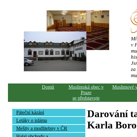
Mí
v 
mu
his
Js
za
mu
Domů
Muslimská obec v
Muslimové 
Praze
se představuje
Darování ta
Páteční kázání
Letáky o islámu
Karla Bor
Mešity a modlitebny v ČR
Halal obchody a