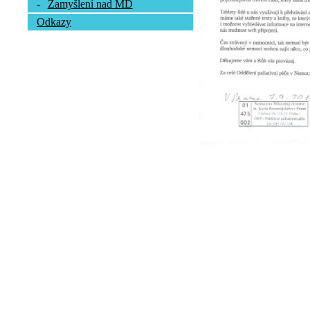
-
Zamyšlení nad MD
Odkazy