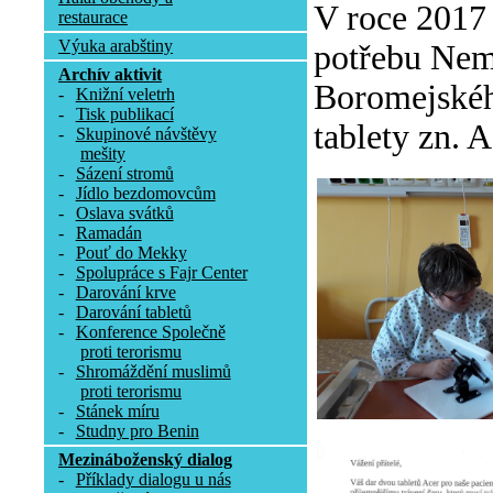
V roce 2017
restaurace
Výuka arabštiny
potřebu Nemo
Archív aktivit
Boromejského
-
Knižní veletrh
-
Tisk publikací
tablety zn. A
-
Skupinové návštěvy
mešity
-
Sázení stromů
-
Jídlo bezdomovcům
-
Oslava svátků
-
Ramadán
-
Pouť do Mekky
-
Spolupráce s Fajr Center
-
Darování krve
-
Darování tabletů
-
Konference Společně
proti terorismu
-
Shromáždění muslimů
proti terorismu
-
Stánek míru
-
Studny pro Benin
Mezináboženský dialog
-
Příklady dialogu u nás