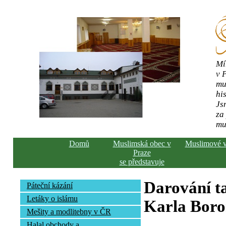
Mí
v 
mu
his
Js
za
mu
Domů
Muslimská obec v
Muslimové 
Praze
se představuje
Darování ta
Páteční kázání
Letáky o islámu
Karla Bor
Mešity a modlitebny v ČR
Halal obchody a