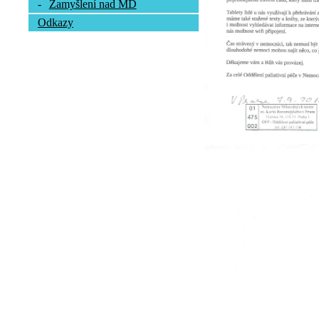
-
Zamyšlení nad MD
Odkazy