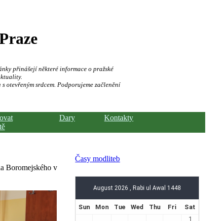
 Praze
ánky přinášejí některé informace o pražské
ktuality.
a s otevřeným srdcem. Podporujeme začlenění
hovat
Dary
Kontakty
tě
Časy modliteb
rla Boromejského v