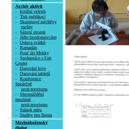
Archív aktivit
-
Knižní veletrh
-
Tisk publikací
-
Skupinové návštěvy
mešity
-
Sázení stromů
-
Jídlo bezdomovcům
-
Oslava svátků
-
Ramadán
-
Pouť do Mekky
-
Spolupráce s Fajr
Center
-
Darování krve
-
Darování tabletů
-
Konference
Společně
proti terorismu
-
Shromáždění
muslimů
proti terorismu
-
Stánek míru
-
Studny pro Benin
Mezináboženský
dialog