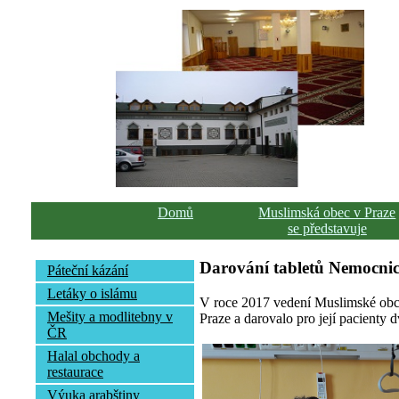
Domů
Muslimská obec v Praze
se představuje
Darování tabletů Nemocnic
Páteční kázání
Letáky o islámu
V roce 2017 vedení Muslimské obce
Mešity a modlitebny v
Praze a darovalo pro její pacienty d
ČR
Halal obchody a
restaurace
Výuka arabštiny