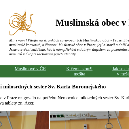
Muslimská obec v
Mír s vámi! Vítejte na stránkách spravovaných Muslimskou obcí v Praze. Str
muslimské komunitě, o činnosti Muslimské obce v Praze, její historii a další a
Jsme otevření každému, kdo k nám přichází s dobrým úmyslem, za poznáním 
muslimů v ČR při zachování jejich identity.
Muslimové v ČR
K čemu slouží
Jak se c
mešita
v meši
i milosrdných sester Sv. Karla Boromejského
 v Praze reagovalo na potřebu Nemocnice milosrdných sester Sv. Ka
va tablety zn. Acer.