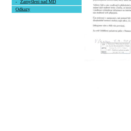
-
Zamyšlení nad MD
Odkazy