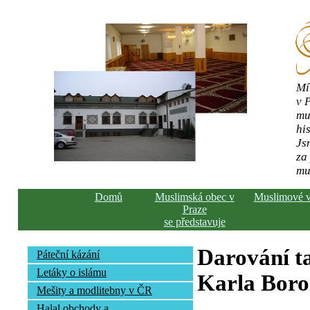
Mí
v 
mu
his
Js
za
mu
Domů
Muslimská obec v
Muslimové 
Praze
se představuje
Darování ta
Páteční kázání
Letáky o islámu
Karla Bor
Mešity a modlitebny v ČR
Halal obchody a