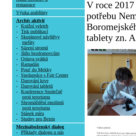
V roce 2017
restaurace
Výuka arabštiny
potřebu Nemo
Archív aktivit
Boromejského
-
Knižní veletrh
-
Tisk publikací
tablety zn. A
-
Skupinové návštěvy
mešity
-
Sázení stromů
-
Jídlo bezdomovcům
-
Oslava svátků
-
Ramadán
-
Pouť do Mekky
-
Spolupráce s Fajr Center
-
Darování krve
-
Darování tabletů
-
Konference Společně
proti terorismu
-
Shromáždění muslimů
proti terorismu
-
Stánek míru
-
Studny pro Benin
Mezináboženský dialog
-
Příklady dialogu u nás