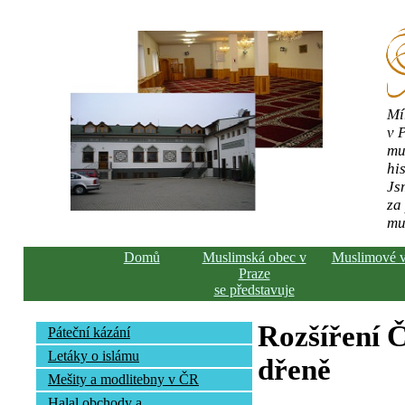
Mí
v 
mu
his
Js
za
mu
Domů
Muslimská obec v
Muslimové 
Praze
se představuje
Rozšíření Č
Páteční kázání
Letáky o islámu
dřeně
Mešity a modlitebny v ČR
Halal obchody a