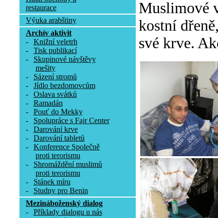
Muslimové v 
restaurace
Výuka arabštiny
kostní dřeně
Archív aktivit
své krve. Ak
-
Knižní veletrh
-
Tisk publikací
-
Skupinové návštěvy
mešity
-
Sázení stromů
-
Jídlo bezdomovcům
-
Oslava svátků
-
Ramadán
-
Pouť do Mekky
-
Spolupráce s Fajr Center
-
Darování krve
-
Darování tabletů
-
Konference Společně
proti terorismu
-
Shromáždění muslimů
proti terorismu
-
Stánek míru
-
Studny pro Benin
Mezináboženský dialog
-
Příklady dialogu u nás