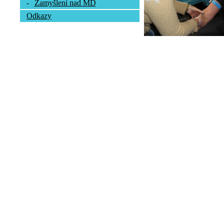
-
Zamyšlení nad MD
Odkazy