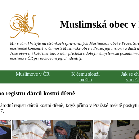
Muslimská obec v
Mír s vámi! Vítejte na stránkách spravovaných Muslimskou obcí v Praze. Str
muslimské komunitě, o činnosti Muslimské obce v Praze, její historii a další a
Jsme otevření každému, kdo k nám přichází s dobrým úmyslem, za poznáním 
muslimů v ČR při zachování jejich identity.
Muslimové v ČR
K čemu slouží
Jak se c
mešita
v meši
o registru dárců kostní dřeně
árodní registr dárců kostní dřeně, když přímo v Pražské mešitě poskytli
7.