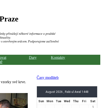
 Praze
ánky přinášejí některé informace o pražské
ktuality.
a s otevřeným srdcem. Podporujeme začlenění
hovat
Dary
Kontakty
tě
Časy modliteb
 vzorky své krve.