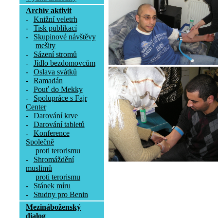
Archív aktivit
-
Knižní veletrh
-
Tisk publikací
-
Skupinové návštěvy
mešity
-
Sázení stromů
-
Jídlo bezdomovcům
-
Oslava svátků
-
Ramadán
-
Pouť do Mekky
-
Spolupráce s Fajr
Center
-
Darování krve
-
Darování tabletů
-
Konference
Společně
proti terorismu
-
Shromáždění
muslimů
proti terorismu
-
Stánek míru
-
Studny pro Benin
Mezináboženský
dialog