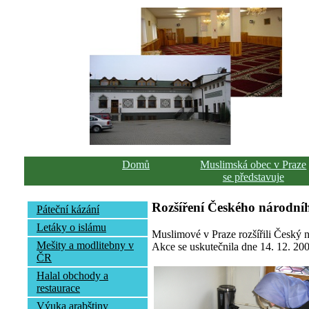
Domů
Muslimská obec v Praze
se představuje
Rozšíření Českého národníh
Páteční kázání
Letáky o islámu
Muslimové v Praze rozšířili Český n
Mešity a modlitebny v
Akce se uskutečnila dne 14. 12. 200
ČR
Halal obchody a
restaurace
Výuka arabštiny