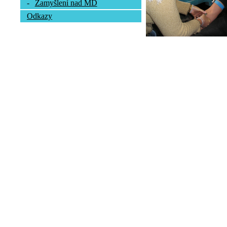
-
Zamyšlení nad MD
Odkazy