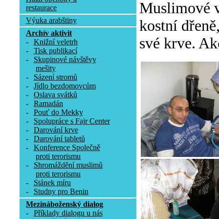
Muslimové v 
restaurace
Výuka arabštiny
kostní dřeně
Archív aktivit
své krve. Ak
-
Knižní veletrh
-
Tisk publikací
-
Skupinové návštěvy
mešity
-
Sázení stromů
-
Jídlo bezdomovcům
-
Oslava svátků
-
Ramadán
-
Pouť do Mekky
-
Spolupráce s Fajr Center
-
Darování krve
-
Darování tabletů
-
Konference Společně
proti terorismu
-
Shromáždění muslimů
proti terorismu
-
Stánek míru
-
Studny pro Benin
Mezináboženský dialog
-
Příklady dialogu u nás