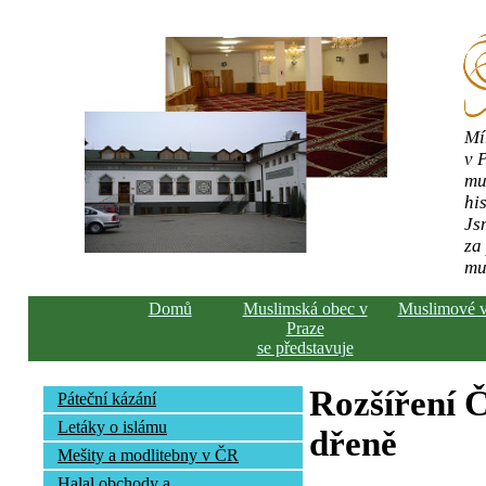
Mí
v 
mu
his
Js
za
mu
Domů
Muslimská obec v
Muslimové 
Praze
se představuje
Rozšíření Č
Páteční kázání
Letáky o islámu
dřeně
Mešity a modlitebny v ČR
Halal obchody a