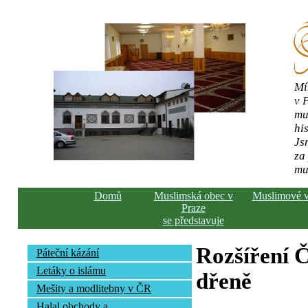
Mí
v 
mu
his
Js
za
mu
Domů
Muslimská obec v
Muslimové 
Praze
se představuje
Rozšíření Č
Páteční kázání
Letáky o islámu
dřeně
Mešity a modlitebny v ČR
Halal obchody a