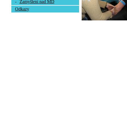
-
Zamyšlení nad MD
Odkazy