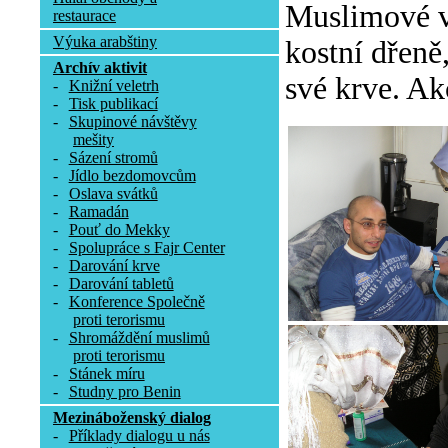
Muslimové v 
restaurace
Výuka arabštiny
kostní dřeně
Archív aktivit
své krve. Ak
-
Knižní veletrh
-
Tisk publikací
-
Skupinové návštěvy
mešity
-
Sázení stromů
-
Jídlo bezdomovcům
-
Oslava svátků
-
Ramadán
-
Pouť do Mekky
-
Spolupráce s Fajr Center
-
Darování krve
-
Darování tabletů
-
Konference Společně
proti terorismu
-
Shromáždění muslimů
proti terorismu
-
Stánek míru
-
Studny pro Benin
Mezináboženský dialog
-
Příklady dialogu u nás