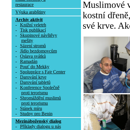
Muslimové v 
restaurace
Výuka arabštiny
kostní dřeně
Archív aktivit
své krve. Ak
-
Knižní veletrh
-
Tisk publikací
-
Skupinové návštěvy
mešity
-
Sázení stromů
-
Jídlo bezdomovcům
-
Oslava svátků
-
Ramadán
-
Pouť do Mekky
-
Spolupráce s Fajr Center
-
Darování krve
-
Darování tabletů
-
Konference Společně
proti terorismu
-
Shromáždění muslimů
proti terorismu
-
Stánek míru
-
Studny pro Benin
Mezináboženský dialog
-
Příklady dialogu u nás