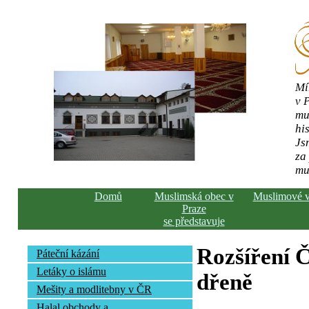
Mí
v 
mu
his
Js
za
mu
Domů
Muslimská obec v
Muslimové 
Praze
se představuje
Rozšíření Č
Páteční kázání
Letáky o islámu
dřeně
Mešity a modlitebny v ČR
Halal obchody a