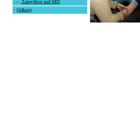
-
Zamyšlení nad MD
Odkazy